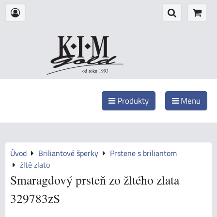
od roku 1993
Produkty
Menu
Úvod
Briliantové šperky
Prstene s briliantom
žlté zlato
Smaragdový prsteň zo žltého zlata
329783zS