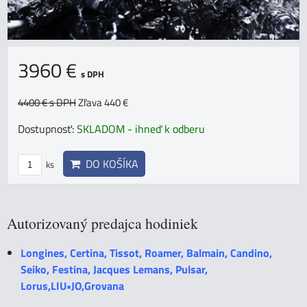
3960 €
s DPH
4400 €
s DPH
Zľava 440 €
Dostupnosť:
SKLADOM - ihneď k odberu
DO KOŠÍKA
ks
Autorizovaný predajca hodiniek
Longines, Certina, Tissot, Roamer, Balmain, Candino,
Seiko, Festina, Jacques Lemans, Pulsar,
Lorus,LIU•JO,Grovana