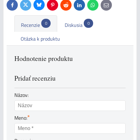
Bluesky
Twitter
Facebook
Pinterest
Reddit
LinkedIn
WhatsApp
E-
mail
0
0
Recenzie
Diskusia
Otázka k produktu
Hodnotenie produktu
Pridať recenziu
Názov:
*
Meno: