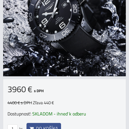
3960 €
s DPH
4400 €
s DPH
Zľava 440 €
Dostupnosť:
SKLADOM - ihneď k odberu
DO KOŠÍKA
ks