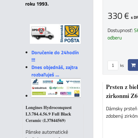
roku 1993.
330 €
s D
Dostupnosť:
S
odberu
Doručenie do 24hodín
!!!
ks
Dnes objednáš, zajtra
rozbaľuješ ...
Prsten z bie
zirkonmi Z6
Longines Hydroconquest
Dámsky prsteň 
L3.784.4.56.9 Full Black
zdobený zirkón
Ceramic (L37844569)
Pánske automatické