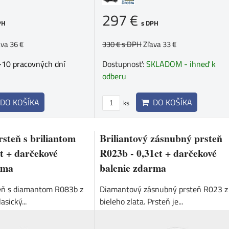
297 €
PH
s DPH
ava 36 €
330 €
s DPH
Zľava 33 €
-10 pracovných dní
Dostupnosť:
SKLADOM - ihneď k
odberu
DO KOŠÍKA
DO KOŠÍKA
ks
steň s briliantom
Briliantový zásnubný prsteň
t + darčekové
R023b - 0,31ct + darčekové
rma
balenie zdarma
eň s diamantom R083b z
Diamantový zásnubný prsteň R023 z
asický...
bieleho zlata. Prsteň je...