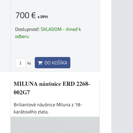
700 €
s DPH
Dostupnosť:
SKLADOM - ihneď k
odberu
DO KOŠÍKA
ks
MILUNA náušnice ERD 2268-
002G7
,
Briliantové náušnice Miluna z 18-
karátového zlata.