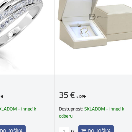
35 €
s DPH
PH
Dostupnosť:
SKLADOM - ihneď k
KLADOM - ihneď k
odberu
DO KOŠÍKA
DO KOŠÍKA
ks