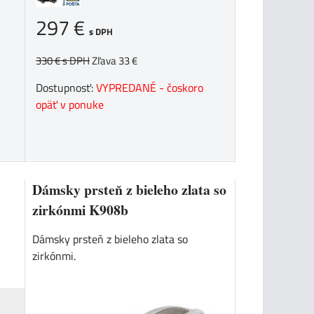
297 €
s DPH
330 €
s DPH
Zľava 33 €
Dostupnosť:
VYPREDANÉ - čoskoro
opäť v ponuke
Dámsky prsteň z bieleho zlata so
zirkónmi K908b
Dámsky prsteň z bieleho zlata so
zirkónmi.