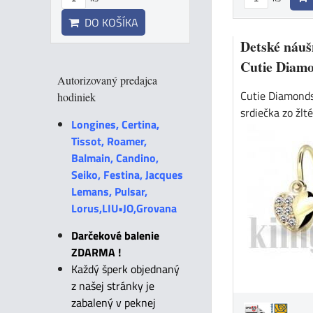
DO KOŠÍKA
Detské náušn
Cutie Diam
Autorizovaný predajca
Cutie Diamonds
hodiniek
srdiečka zo žlté
Longines, Certina,
Tissot, Roamer,
Balmain, Candino,
Seiko, Festina, Jacques
Lemans, Pulsar,
Lorus,LIU•JO,Grovana
Darčekové balenie
ZDARMA !
Každý šperk objednaný
z našej stránky je
zabalený v peknej