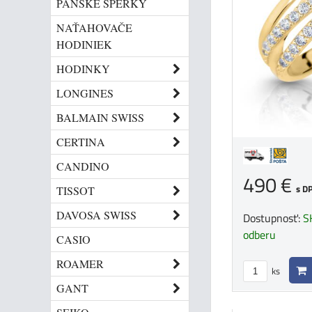
PÁNSKE ŠPERKY
NAŤAHOVAČE
HODINIEK
HODINKY
LONGINES
BALMAIN SWISS
CERTINA
CANDINO
490 €
s D
TISSOT
DAVOSA SWISS
Dostupnosť:
S
odberu
CASIO
ROAMER
ks
GANT