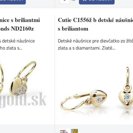
ice s briliantmi
Cutie C1556ž b detské náušni
onds ND2160z
s briliantom
 detské náušnice
Detské náušnice pre dievčatko zo žlt
ho zlata s...
zlata a s diamantami. Zlaté...