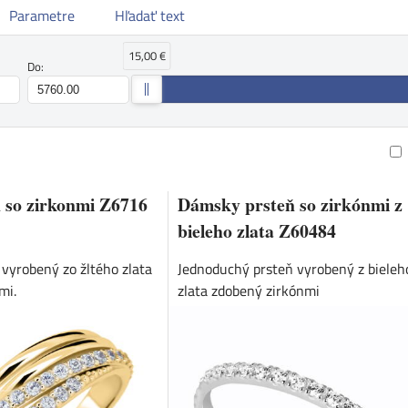
Parametre
Hľadať text
15,00 €
Do:
am
buľka
ň so zirkonmi Z6716
Dámsky prsteň so zirkónmi z
bieleho zlata Z60484
vyrobený zo žltého zlata
Jednoduchý prsteň vyrobený z bieleh
mi.
zlata zdobený zirkónmi