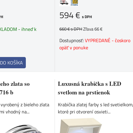
594 €
s DPH
PH
660 €
s DPH
Zľava 66 €
KLADOM - ihneď k
Dostupnosť:
VYPREDANÉ - čoskoro
opäť v ponuke
DO KOŠÍKA
leho zlata so
Luxusná krabička s LED
716 b
svetlom na prstienok
vyrobený z bieleho zlata
Krabička zlatej farby s led svetielkom
mi vhodný na...
ktoré pri otvorení osvieti...