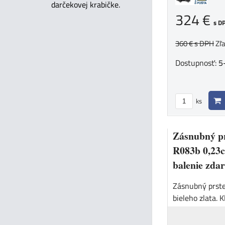
darčekovej krabičke.
324 €
s D
360 €
s DPH
Zľ
Dostupnosť:
5
ks
Zásnubný pr
R083b 0,23c
balenie zda
Zásnubný prst
bieleho zlata. Kl