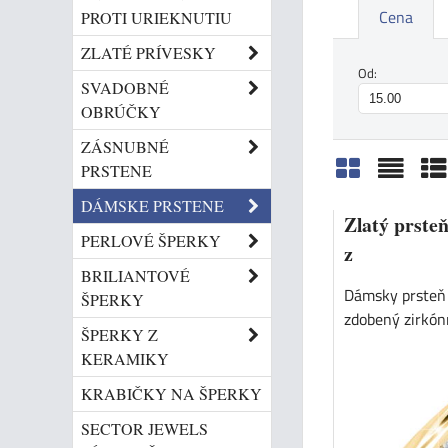
Cena
PROTI URIEKNUTIU
ZLATÉ PRÍVESKY
Od:
SVADOBNÉ
OBRÚČKY
ZÁSNUBNÉ
PRSTENE
Mriežka
Zozn
Ta
DÁMSKE PRSTENE
Zlatý prste
PERLOVÉ ŠPERKY
z
BRILIANTOVÉ
Dámsky prsteň 
ŠPERKY
zdobený zirkón
ŠPERKY Z
KERAMIKY
KRABIČKY NA ŠPERKY
SECTOR JEWELS