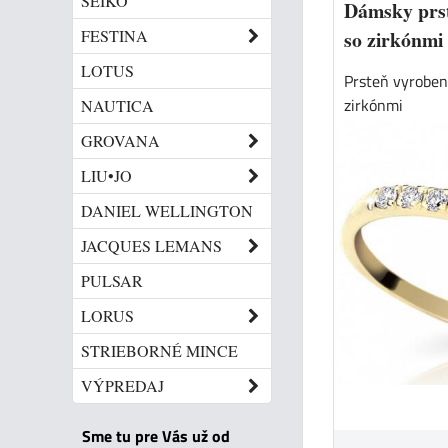
SEIKO
Dámsky prst
so zirkónmi
FESTINA
LOTUS
Prsteň vyroben
zirkónmi
NAUTICA
GROVANA
LIU•JO
DANIEL WELLINGTON
JACQUES LEMANS
PULSAR
LORUS
STRIEBORNÉ MINCE
VÝPREDAJ
Sme tu pre Vás už od