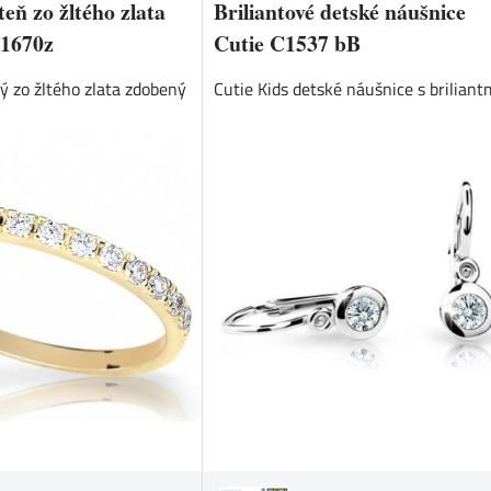
eň zo žltého zlata
Briliantové detské náušnice
 1670z
Cutie C1537 bB
ý zo žltého zlata zdobený
Cutie Kids detské náušnice s briliantm