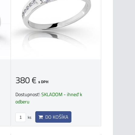
380 €
s DPH
Dostupnosť:
SKLADOM - ihneď k
odberu
DO KOŠÍKA
ks