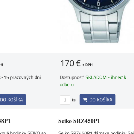
170 €
PH
s DPH
0-15 pracovných dní
Dostupnosť:
SKLADOM - ihneď k
odberu
DO KOŠÍKA
DO KOŠÍKA
ks
58P1
Seiko SRZ450P1
ové hodinky SEIKO so
Seiko SRZ450P1 dámske hodinky Sei