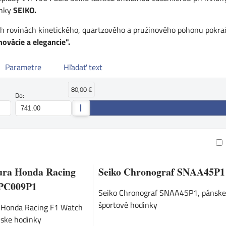
inky
SEIKO.
h rovinách kinetického, quartzového a pružinového pohonu pokrač
novácie a elegancie".
Parametre
Hľadať text
80,00 €
Do:
am
buľka
ura Honda Racing
Seiko Chronograf SNAA45P1
SPC009P1
Seiko Chronograf SNAA45P1, pánske
športové hodinky
a Honda Racing F1 Watch
ske hodinky