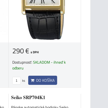
290 €
s DPH
Dostupnosť:
SKLADOM - ihneď k
odberu
DO KOŠÍKA
ks
Seiko SRP704K1
ko.
Pánske automatické hodinky Seiko