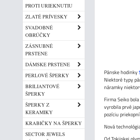
PROTI URIEKNUTIU
ZLATÉ PRÍVESKY
SVADOBNÉ
OBRÚČKY
ZÁSNUBNÉ
PRSTENE
DÁMSKE PRSTENE
Pánske hodinky
PERLOVÉ ŠPERKY
Niektoré typy pá
BRILIANTOVÉ
náramky niektorý
ŠPERKY
Firma Seiko bola
ŠPERKY Z
vyrobila prvé ja
KERAMIKY
pozíciu priekopní
KRABIČKY NA ŠPERKY
Nová technológia
SECTOR JEWELS
Od Tokijskej oly