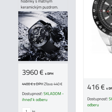
hodinky s matným
keramickým puzdrom.
3960 €
s DPH
4400 €
s DPH
Zľava 440 €
416 €
s D
Dostupnosť:
SKLADOM -
Dostupnosť:
S
ihneď k odberu
odberu
ks