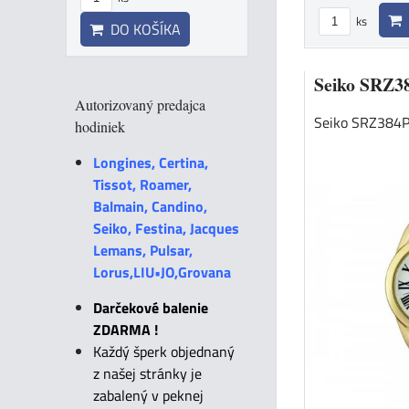
ks
DO KOŠÍKA
Seiko SRZ3
Autorizovaný predajca
Seiko SRZ384P
hodiniek
Longines, Certina,
Tissot, Roamer,
Balmain, Candino,
Seiko, Festina, Jacques
Lemans, Pulsar,
Lorus,LIU•JO,Grovana
Darčekové balenie
ZDARMA !
Každý šperk objednaný
z našej stránky je
zabalený v peknej