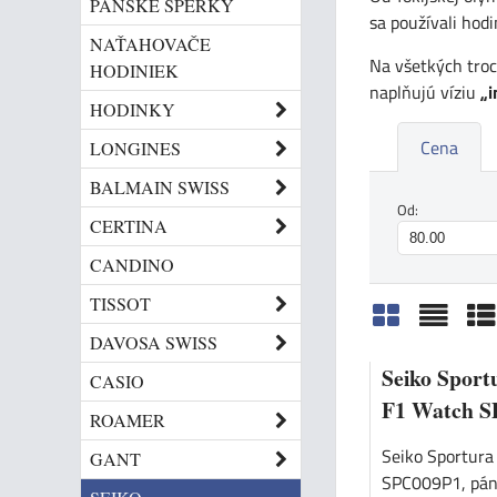
PÁNSKE ŠPERKY
sa používali hod
NAŤAHOVAČE
Na všetkých troc
HODINIEK
naplňujú víziu
„i
HODINKY
Cena
LONGINES
BALMAIN SWISS
Od:
CERTINA
CANDINO
TISSOT
DAVOSA SWISS
Mriežka
Zozn
Ta
Seiko Sport
CASIO
F1 Watch 
ROAMER
Seiko Sportur
GANT
SPC009P1, pán