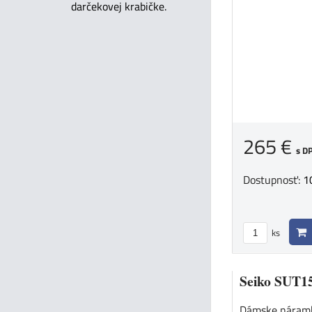
darčekovej krabičke.
265 €
s D
Dostupnosť:
1
ks
Seiko SUT1
Dámske náramk