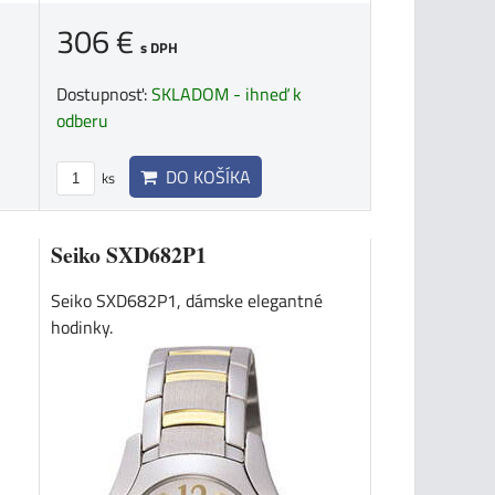
306 €
s DPH
Dostupnosť:
SKLADOM - ihneď k
odberu
DO KOŠÍKA
ks
Seiko SXD682P1
Seiko SXD682P1, dámske elegantné
hodinky.