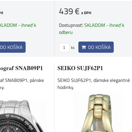
439 €
PH
s DPH
KLADOM - ihneď k
Dostupnosť:
SKLADOM - ihneď k
odberu
DO KOŠÍKA
DO KOŠÍKA
ks
nograf SNAB09P1
SEIKO SUJF62P1
raf SNAB09P1, pánske
SEIKO SUJF62P1, dámske elegantné
ky.
hodinky.