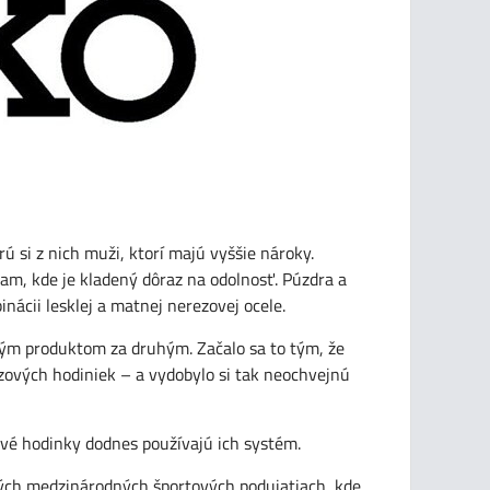
 si z nich muži, ktorí majú vyššie nároky.
am, kde je kladený dôraz na odolnosť. Púzdra a
cii lesklej a matnej nerezovej ocele.
ým produktom za druhým. Začalo sa to tým, že
ových hodiniek – a vydobylo si tak neochvejnú
ové hodinky dodnes používajú ich systém.
ohých medzinárodných športových podujatiach, kde