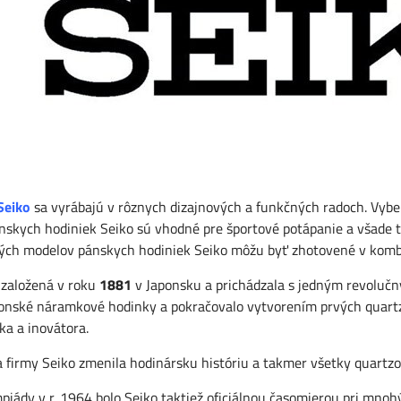
Seiko
sa vyrábajú v rôznych dizajnových a funkčných radoch. Vyberú
nskych hodiniek Seiko sú vhodné pre športové potápanie a všade t
ch modelov pánskych hodiniek Seiko môžu byť zhotovené v kombiná
 založená v roku
1881
v Japonsku a prichádzala s jedným revolučn
ponské náramkové hodinky a pokračovalo vytvorením prvých quartz
ka a inovátora.
 firmy Seiko zmenila hodinársku históriu a takmer všetky quartz
mpiády v r. 1964 bolo Seiko taktiež oficiálnou časomierou pri mn