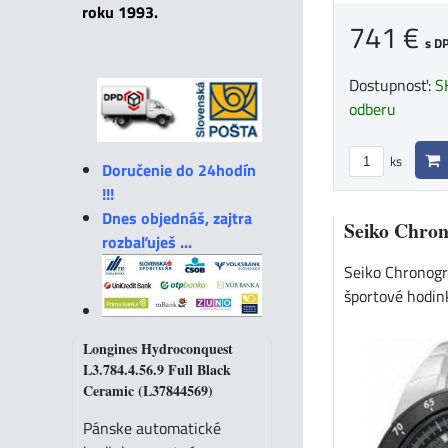
roku 1993.
741 €
s D
Dostupnosť:
S
odberu
ks
Doručenie do 24hodín
!!!
Dnes objednáš, zajtra
Seiko Chro
rozbaľuješ ...
Seiko Chronog
športové hodin
Longines Hydroconquest
L3.784.4.56.9 Full Black
Ceramic (L37844569)
Pánske automatické