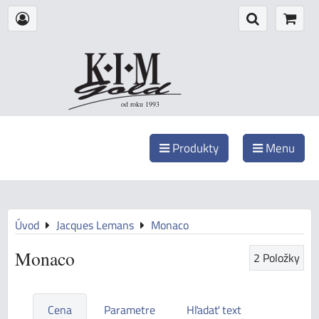
od roku 1993
Produkty
Menu
Úvod
Jacques Lemans
Monaco
Monaco
2
Položky
Cena
Parametre
Hľadať text