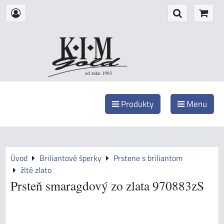
od roku 1993
Produkty
Menu
Úvod
Briliantové šperky
Prstene s briliantom
žlté zlato
Prsteň smaragdový zo zlata 970883zS