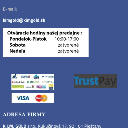
E-mail:
kimgold@kimgold.sk
ADRESA FIRMY
K.I.M. GOLD
s.r.o., Kukučínová 17, 921 01 Piešťany