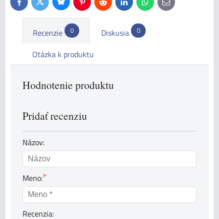
Bluesky
Twitter
Facebook
Pinterest
Reddit
LinkedIn
WhatsApp
E-
mail
0
0
Recenzie
Diskusia
Otázka k produktu
Hodnotenie produktu
Pridať recenziu
Názov:
*
Meno:
Recenzia: