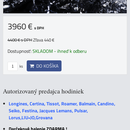
3960 €
s DPH
4400 €
s DPH
Zľava 440 €
Dostupnosť:
SKLADOM - ihneď k odberu
DO KOŠÍKA
ks
Autorizovaný predajca hodiniek
Longines, Certina, Tissot, Roamer, Balmain, Candino,
Seiko, Festina, Jacques Lemans, Pulsar,
Lorus,LIU•JO,Grovana
Darčekové balenie ZDARMA !