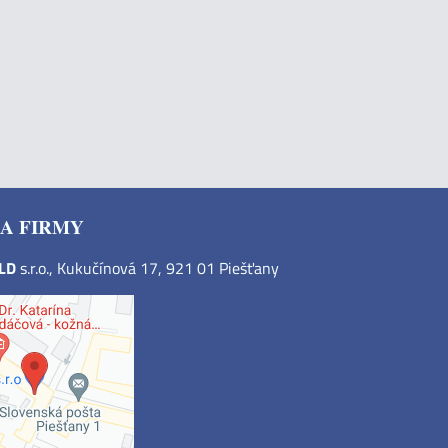
A FIRMY
OLD
s.r.o., Kukučínová 17, 921 01 Piešťany