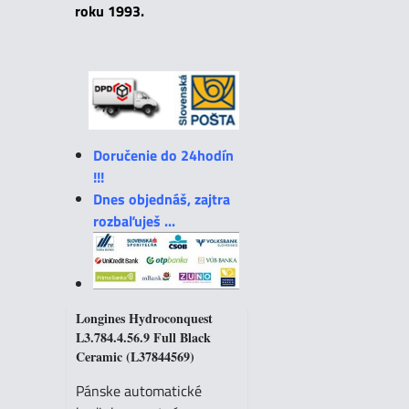
roku 1993.
Doručenie do 24hodín
!!!
Dnes objednáš, zajtra
rozbaľuješ ...
Longines Hydroconquest
L3.784.4.56.9 Full Black
Ceramic (L37844569)
Pánske automatické