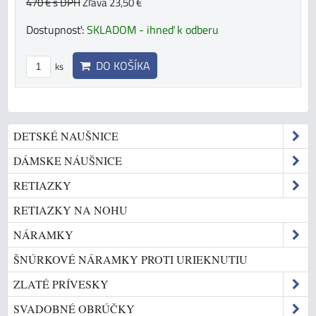
470 €
s DPH
Zľava 23,50 €
Dostupnosť:
SKLADOM - ihneď k odberu
DO KOŠÍKA
ks
DETSKÉ NAUŠNICE
DÁMSKE NÁUŠNICE
RETIAZKY
RETIAZKY NA NOHU
NÁRAMKY
ŠNÚRKOVÉ NÁRAMKY PROTI URIEKNUTIU
ZLATÉ PRÍVESKY
SVADOBNÉ OBRÚČKY