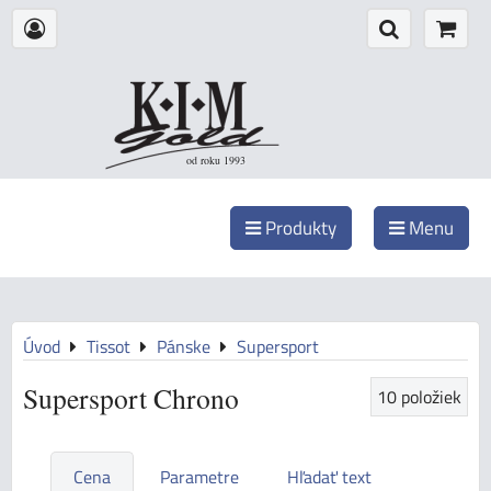
od roku 1993
Produkty
Menu
Úvod
Tissot
Pánske
Supersport
Supersport Chrono
10
položiek
Cena
Parametre
Hľadať text