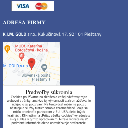
ADRESA FIRMY
K.I.M. GOLD
s.r.o., Kukučínová 17, 921 01 Piešťany
Predvoľby súkromia
Cookies používame na zlepšenie vašej návštevy tejto
webovej stránky, analýzu jej výkonnosti a zhromažďovanie
údajov o jej používaní. Na tento účel môžeme použiť
Obchodné podmienky
nástroje a služby tretích strán a zhromaždené údaje sa
môžu preniesť k partnerom v EÚ, USA alebo iných
krajinách. Kliknutím na „Prijať všetky cookies“ vyjadrujete
Reklamačný poriadok
svoj súhlas s týmto spracovaním. Nižšie môžete nájsť
podrobné informácie alebo upraviť svoje preferencie.