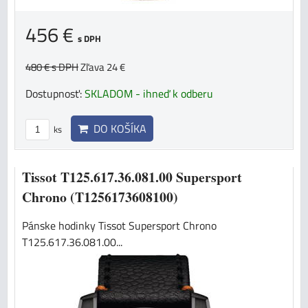
456 €
s DPH
480 €
s DPH
Zľava 24 €
Dostupnosť:
SKLADOM - ihneď k odberu
DO KOŠÍKA
ks
Tissot T125.617.36.081.00 Supersport
Chrono (T1256173608100)
Pánske hodinky Tissot Supersport Chrono
T125.617.36.081.00...