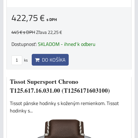
422,75 €
s DPH
445 €
s DPH
Zľava 22,25 €
Dostupnosť:
SKLADOM - ihneď k odberu
DO KOŠÍKA
ks
Tissot Supersport Chrono
T125.617.16.031.00 (T1256171603100)
Tissot pánske hodinky s koženým remienkom. Tissot
hodinky s...