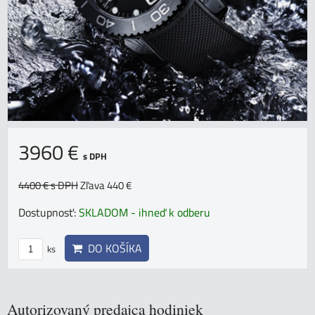
3960 €
s DPH
4400 €
s DPH
Zľava 440 €
Dostupnosť:
SKLADOM - ihneď k odberu
DO KOŠÍKA
ks
Autorizovaný predajca hodiniek