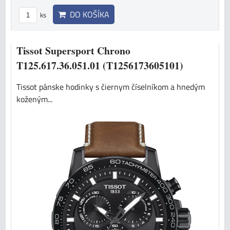
DO KOŠÍKA
ks
Tissot Supersport Chrono
T125.617.36.051.01 (T1256173605101)
Tissot pánske hodinky s čiernym číselníkom a hnedým
koženým...