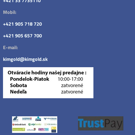
+421 33 7735110
Mobil:
+421 905 718 720
+421 905 657 700
E-mail:
kimgold@kimgold.sk