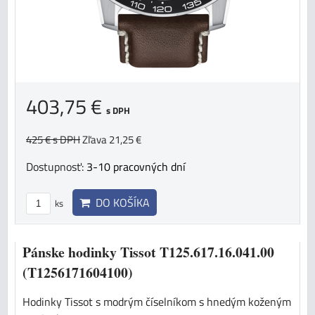
403,75 €
s DPH
425 €
s DPH
Zľava 21,25 €
Dostupnosť:
3-10 pracovných dní
DO KOŠÍKA
ks
Pánske hodinky Tissot T125.617.16.041.00
(T1256171604100)
Hodinky Tissot s modrým číselníkom s hnedým koženým