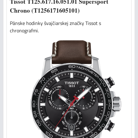
Tissot T125.617.16.051.01 Supersport
Chrono (T1256171605101)
Pánske hodinky švajčiarskej značky Tissot s
chronografmi.