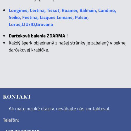
Longines, Certina, Tissot, Roamer, Balmain, Candino,
Seiko, Festina, Jacques Lemans, Pulsar,
Lorus,LIU•JO,Grovana
Darčekové balenie ZDARMA !
Každý šperk objednaný z našej stránky je zabalený v peknej
darčekovej krabičke.
KONTAKT
Ak máte nejaké otázky, neváhajte nás kontaktovať
Telefón: