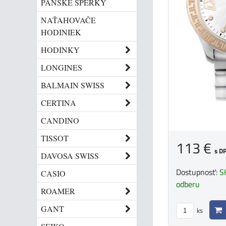
PÁNSKE ŠPERKY
NAŤAHOVAČE
HODINIEK
HODINKY
LONGINES
BALMAIN SWISS
CERTINA
CANDINO
TISSOT
113 €
s D
DAVOSA SWISS
Dostupnosť:
S
CASIO
odberu
ROAMER
GANT
ks