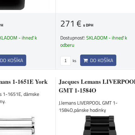
271 €
PH
s DPH
KLADOM - ihneď k
Dostupnosť:
SKLADOM - ihneď k
odberu
DO KOŠÍKA
DO KOŠÍKA
ks
mans 1-1651E York
Jacques Lemans LIVERPOO
GMT 1-1584O
s 1-1651E, dámske
ny.
J.lemans LIVERPOOL GMT 1-
1584O,pánske hodinky