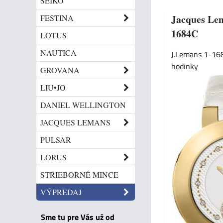
SEIKO
Jacques Le
FESTINA
1684C
LOTUS
NAUTICA
J.Lemans 1-16
hodinky
GROVANA
LIU•JO
DANIEL WELLINGTON
JACQUES LEMANS
PULSAR
LORUS
STRIEBORNÉ MINCE
VÝPREDAJ
Sme tu pre Vás už od