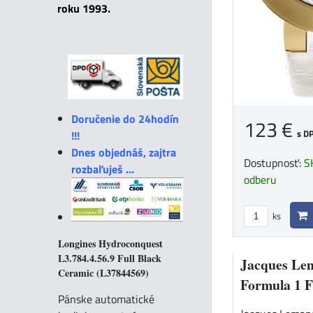
roku 1993.
Doručenie do 24hodín
123 €
s D
!!!
Dnes objednáš, zajtra
Dostupnosť:
S
rozbaľuješ ...
odberu
ks
Longines Hydroconquest
L3.784.4.56.9 Full Black
Jacques Le
Ceramic (L37844569)
Formula 1 
Pánske automatické