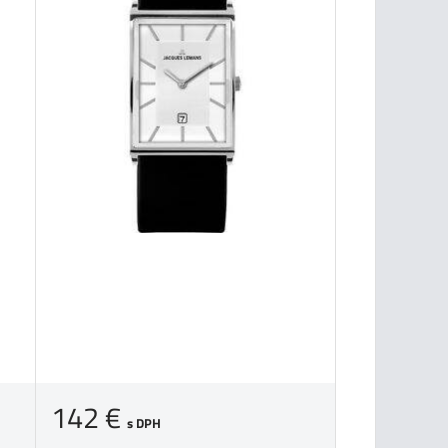
142 €
s DPH