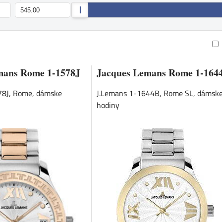
am
buľka
mans Rome 1-1578J
Jacques Lemans Rome 1-164
78J, Rome, dámske
J.Lemans 1-1644B, Rome SL, dámsk
hodiny