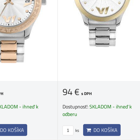
94 €
PH
s DPH
KLADOM - ihneď k
Dostupnosť:
SKLADOM - ihneď k
odberu
DO KOŠÍKA
DO KOŠÍKA
ks