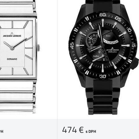
474 €
PH
s DPH