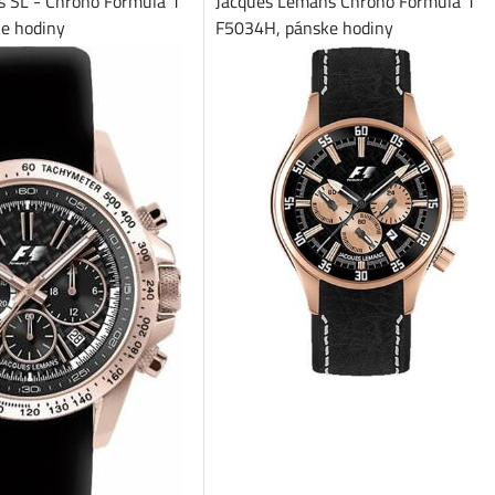
 SL - Chrono Formula 1
Jacques Lemans Chrono Formula 1
e hodiny
F5034H, pánske hodiny