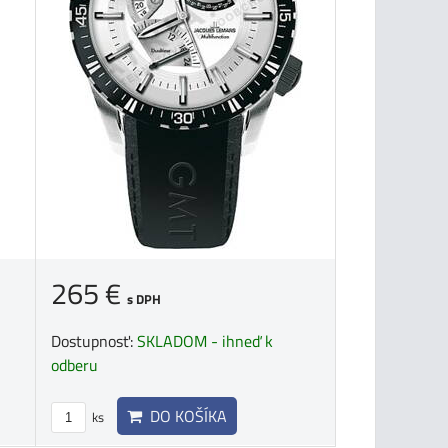
265 €
s DPH
Dostupnosť:
SKLADOM - ihneď k
odberu
DO KOŠÍKA
ks