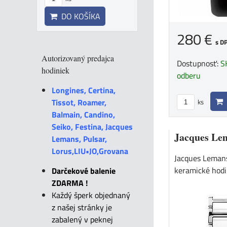
DO KOŠÍKA
280 €
s D
Autorizovaný predajca
Dostupnosť:
S
hodiniek
odberu
Longines, Certina,
Tissot, Roamer,
ks
Balmain, Candino,
Seiko, Festina, Jacques
Jacques Le
Lemans, Pulsar,
Lorus,LIU•JO,Grovana
Jacques Leman
keramické hodi
Darčekové balenie
ZDARMA !
Každý šperk objednaný
z našej stránky je
zabalený v peknej