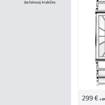
darčekovej krabičke.
299 €
s D