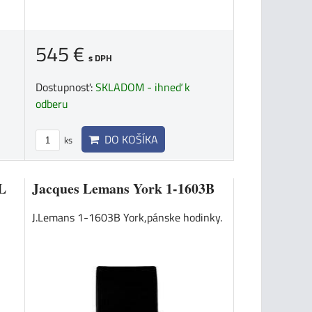
545 €
s DPH
Dostupnosť:
SKLADOM - ihneď k
odberu
DO KOŠÍKA
ks
L
Jacques Lemans York 1-1603B
J.Lemans 1-1603B York,pánske hodinky.