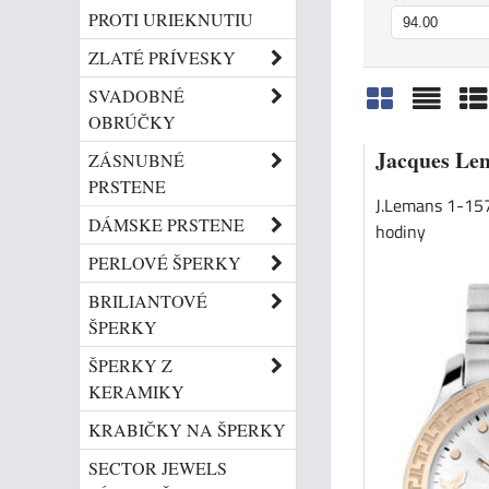
PROTI URIEKNUTIU
ZLATÉ PRÍVESKY
SVADOBNÉ
OBRÚČKY
Mriežka
Zozn
Ta
Jacques Le
ZÁSNUBNÉ
PRSTENE
J.Lemans 1-15
DÁMSKE PRSTENE
hodiny
PERLOVÉ ŠPERKY
BRILIANTOVÉ
ŠPERKY
ŠPERKY Z
KERAMIKY
KRABIČKY NA ŠPERKY
SECTOR JEWELS