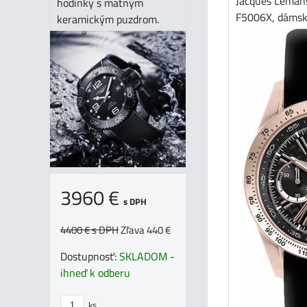
Jacques Lemans
hodinky s matným
F5006X, dámsk
keramickým puzdrom.
3960 €
s DPH
4400 €
s DPH
Zľava 440 €
Dostupnosť:
SKLADOM -
ihneď k odberu
ks