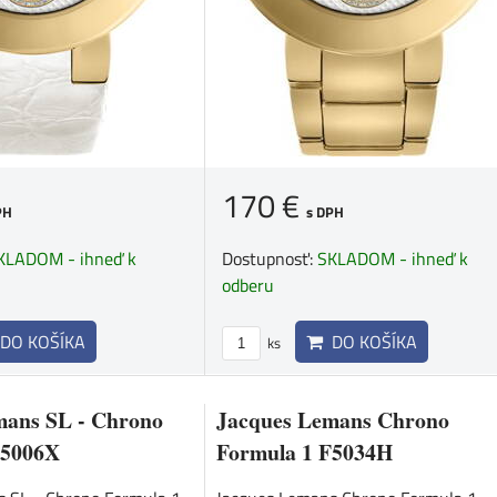
170 €
PH
s DPH
KLADOM - ihneď k
Dostupnosť:
SKLADOM - ihneď k
odberu
DO KOŠÍKA
DO KOŠÍKA
ks
mans SL - Chrono
Jacques Lemans Chrono
F5006X
Formula 1 F5034H