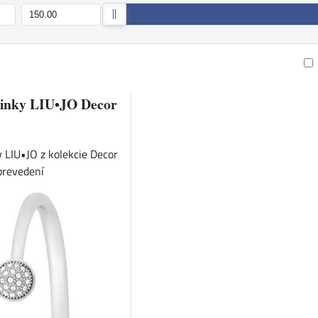
am
buľka
inky LIU•JO Decor
 LIU•JO z kolekcie Decor
prevedení