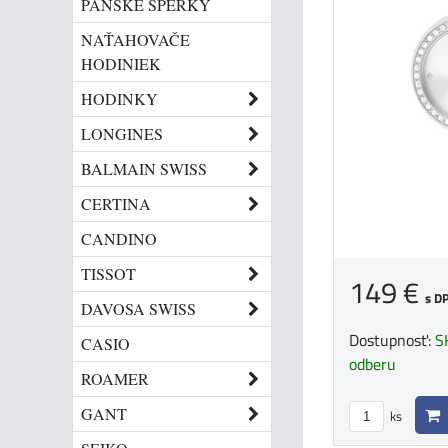
PÁNSKE ŠPERKY
NAŤAHOVAČE
HODINIEK
HODINKY
LONGINES
BALMAIN SWISS
CERTINA
CANDINO
TISSOT
149 €
s D
DAVOSA SWISS
Dostupnosť:
S
CASIO
odberu
ROAMER
GANT
ks