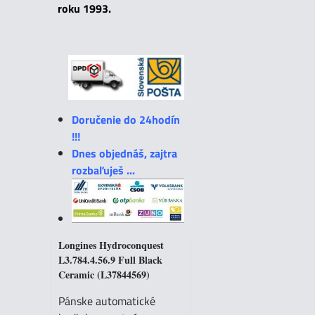
roku 1993.
Doručenie do 24hodín
!!!
Dnes objednáš, zajtra
rozbaľuješ ...
Longines Hydroconquest
L3.784.4.56.9 Full Black
Ceramic (L37844569)
Pánske automatické