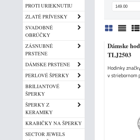
PROTI URIEKNUTIU
ZLATÉ PRÍVESKY
SVADOBNÉ
OBRÚČKY
Mriežka
Zozn
Ta
Dámske hod
ZÁSNUBNÉ
PRSTENE
TLJ2503
DÁMSKE PRSTENE
Hodinky značky
v striebornom 
PERLOVÉ ŠPERKY
BRILIANTOVÉ
ŠPERKY
ŠPERKY Z
KERAMIKY
KRABIČKY NA ŠPERKY
SECTOR JEWELS