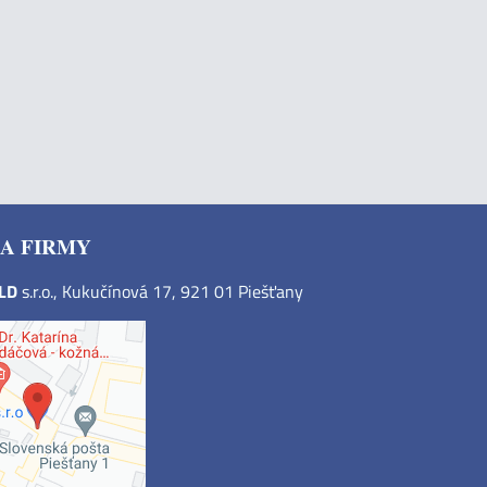
A FIRMY
OLD
s.r.o., Kukučínová 17, 921 01 Piešťany