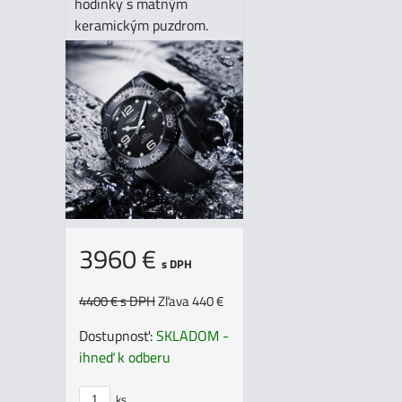
hodinky s matným
keramickým puzdrom.
3960 €
s DPH
4400 €
s DPH
Zľava 440 €
Dostupnosť:
SKLADOM -
ihneď k odberu
ks