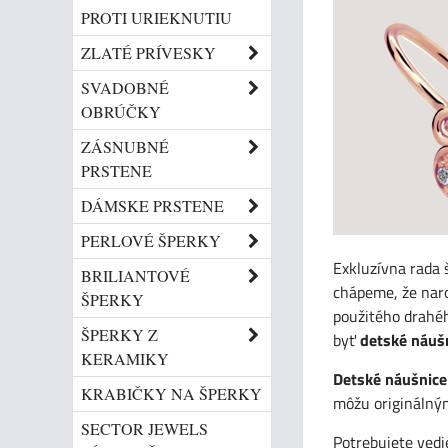
PROTI URIEKNUTIU
ZLATÉ PRÍVESKY
SVADOBNÉ
OBRÚČKY
ZÁSNUBNÉ
PRSTENE
DÁMSKE PRSTENE
PERLOVÉ ŠPERKY
Exkluzívna rada
BRILIANTOVÉ
chápeme, že naro
ŠPERKY
použitého drahéh
ŠPERKY Z
byť
detské náuš
KERAMIKY
Detské náušnice
KRABIČKY NA ŠPERKY
môžu originálným
SECTOR JEWELS
Potrebujete vedi