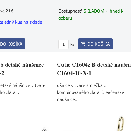
ava 21 €
Dostupnosť:
SKLADOM - ihneď k
odberu
osledný kus na sklade
DO KOŠÍKA
DO KOŠÍKA
ks
b detské náušnice
Cutie C1604ž B detské naušni
-2
C1604-10-X-1
detské náušnice v tvare
ušnice v tvare srdiečka z
o zlata....
kombinovaného zlata. Dievčenské
náušnice...