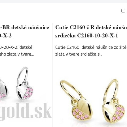
am
buľka
-BR detské náušnice
Cutie C2160 ž R detské náušn
0-X-2
srdiečka C2160-10-20-X-1
0-20-X-2, detské
Cutie C2160, detské náušnice zo žlt
ho zlata v tvare...
zlata v tvare srdiečka s...