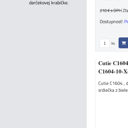
darčekovej krabičke.
210 €
s DPH
Zľ
Dostupnosť:
P
ks
Cutie C1604
C1604-10-X
Cutie C1604 , 
srdiečka z bieleh