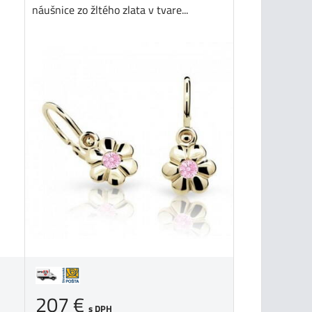
náušnice zo žltého zlata v tvare...
207 €
s DPH