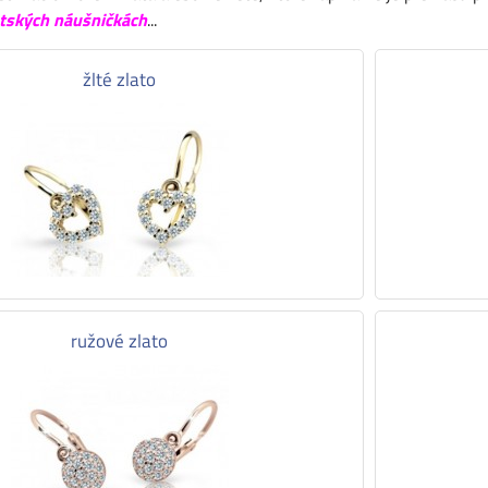
tských náušničkách
...
žlté zlato
ružové zlato