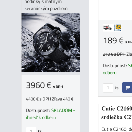
hodinky s matným
keramickým puzdrom.
189 €
s D
210 €
s DPH
Zľ
Dostupnosť:
S
odberu
3960 €
s DPH
ks
4400 €
s DPH
Zľava 440 €
Cutie C2160
Dostupnosť:
SKLADOM -
srdiečka C2
ihneď k odberu
Cutie C2160, d
ks