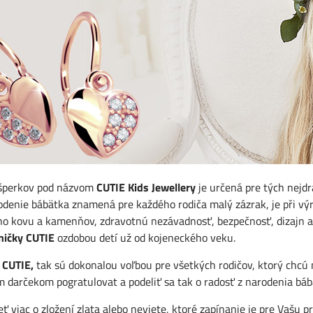
 šperkov pod názvom
CUTIE Kids Jewellery
je určená pre tých nejdr
denie bábätka znamená pre každého rodiča malý zázrak, je při výr
o kovu a kamenňov, zdravotnú nezávadnosť, bezpečnosť, dizajn a
ničky CUTIE
ozdobou detí už od kojeneckého veku.
 CUTIE,
tak sú dokonalou voľbou pre všetkých rodičov, ktorý chcú na
 darčekom pogratulovat a podeliť sa tak o radosť z narodenia báb
eť viac o zložení zlata alebo neviete, ktoré zapínanie je pre Vašu 