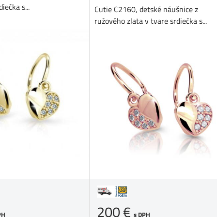
iečka s...
Cutie C2160, detské náušnice z
ružového zlata v tvare srdiečka s...
200 €
PH
s DPH