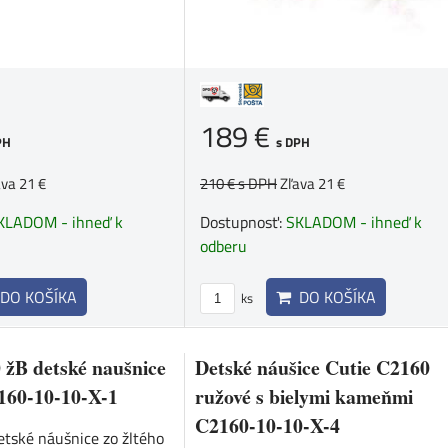
189 €
PH
s DPH
ava 21 €
210 €
s DPH
Zľava 21 €
KLADOM - ihneď k
Dostupnosť:
SKLADOM - ihneď k
odberu
DO KOŠÍKA
DO KOŠÍKA
ks
 žB detské naušnice
Detské náušice Cutie C2160
160-10-10-X-1
ružové s bielymi kameňmi
C2160-10-10-X-4
etské náušnice zo žltého