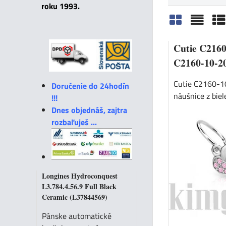
roku 1993.
Mriežka
Zozn
Ta
Cutie C2160
C2160-10-2
Cutie C2160-1
Doručenie do 24hodín
náušnice z biele
!!!
Dnes objednáš, zajtra
rozbaľuješ ...
Longines Hydroconquest
L3.784.4.56.9 Full Black
Ceramic (L37844569)
Pánske automatické