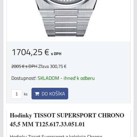
1704,25 €
s DPH
2005 €
s DPH
Zľava 300,75 €
Dostupnosť:
SKLADOM - ihneď k odberu
DO KOŠÍKA
ks
Hodinky TISSOT SUPERSPORT CHRONO
45,5 MM T125.617.33.051.01
Hodinky Tissot Supersport z kolekcie Chrono