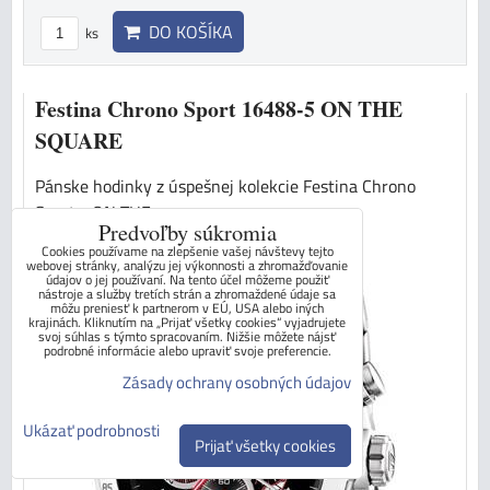
DO KOŠÍKA
ks
Festina Chrono Sport 16488-5 ON THE
SQUARE
Pánske hodinky z úspešnej kolekcie Festina Chrono
Sport - ON THE...
Predvoľby súkromia
Cookies používame na zlepšenie vašej návštevy tejto
webovej stránky, analýzu jej výkonnosti a zhromažďovanie
údajov o jej používaní. Na tento účel môžeme použiť
nástroje a služby tretích strán a zhromaždené údaje sa
môžu preniesť k partnerom v EÚ, USA alebo iných
krajinách. Kliknutím na „Prijať všetky cookies“ vyjadrujete
svoj súhlas s týmto spracovaním. Nižšie môžete nájsť
podrobné informácie alebo upraviť svoje preferencie.
Zásady ochrany osobných údajov
Ukázať podrobnosti
Prijať všetky cookies