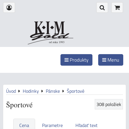
od roku 1993
Produkty
Menu
Úvod
Hodinky
Pánske
Športové
Športové
308
položiek
Cena
Parametre
Hľadať text