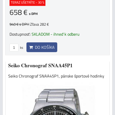
TERAZ UŠETRÍTE - 30 %
658 €
s DPH
940 €
s DPH
Zľava 282 €
Dostupnosť:
SKLADOM - ihneď k odberu
DO KOŠÍKA
ks
Seiko Chronograf SNAA45P1
Seiko Chronograf SNAA45P1, pánske športové hodinky