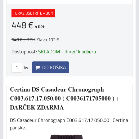
TERAZ UŠETRÍTE - 30 %
448 €
s DPH
640 €
s DPH
Zľava 192 €
Dostupnosť:
SKLADOM - ihneď k odberu
DO KOŠÍKA
ks
Certina DS Casadeur Chronograph
C003.617.17.050.00 ( C0036171705000 ) +
DARČEK ZDARMA
DS Casadeur Chronograph C003.617.17.050.00 . Certina
pánske...