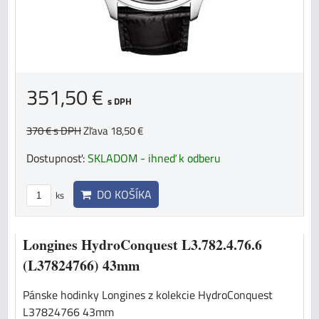
351,50 €
s DPH
370 €
s DPH
Zľava 18,50 €
Dostupnosť:
SKLADOM - ihneď k odberu
DO KOŠÍKA
ks
Longines HydroConquest L3.782.4.76.6
(L37824766) 43mm
Pánske hodinky Longines z kolekcie HydroConquest
L37824766 43mm