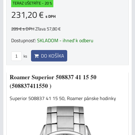
TERAZ UŠETRÍTE - 20 %
231,20 €
s DPH
289 €
s DPH
Zľava 57,80 €
Dostupnosť:
SKLADOM - ihneď k odberu
DO KOŠÍKA
ks
Roamer Superior 508837 41 15 50
(508837411550 )
Superior 508837 41 15 50, Roamer pánske hodinky