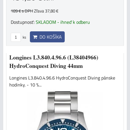
189 €
s DPH
Zľava 37,80 €
Dostupnosť:
SKLADOM - ihneď k odberu
DO KOŠÍKA
ks
Longines L3.840.4.96.6 (L38404966)
HydroConquest Diving 44mm
Longines L3.840.4.96.6 HydroConquest Diving pánske
hodinky. - 10 %...