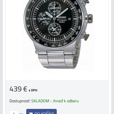
439 €
s DPH
Dostupnosť:
SKLADOM - ihneď k odberu
DO KOŠÍKA
ks