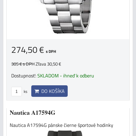
274,50 €
s DPH
305 €
s DPH
Zľava 30,50 €
Dostupnosť:
SKLADOM - ihneď k odberu
DO KOŠÍKA
ks
Nautica A17594G
Nautica A17594G pánske čierne športové hodinky