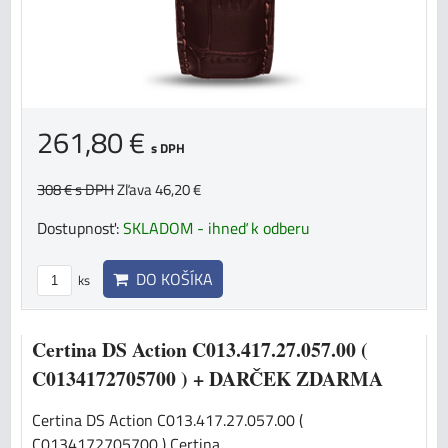
261,80 €
s DPH
308 €
s DPH
Zľava 46,20 €
Dostupnosť:
SKLADOM - ihneď k odberu
DO KOŠÍKA
ks
Certina DS Action C013.417.27.057.00 (
C0134172705700 ) + DARČEK ZDARMA
Certina DS Action C013.417.27.057.00 (
C0134172705700 ) Certina...