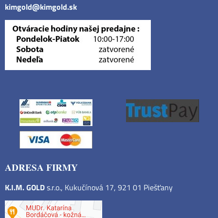
kimgold@kimgold.sk
ADRESA FIRMY
K.I.M. GOLD
s.r.o., Kukučínová 17, 921 01 Piešťany