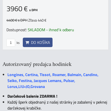
3960 €
s DPH
4400 €
s DPH
Zľava 440 €
Dostupnosť:
SKLADOM - ihneď k odberu
DO KOŠÍKA
ks
Autorizovaný predajca hodiniek
Longines, Certina, Tissot, Roamer, Balmain, Candino,
Seiko, Festina, Jacques Lemans, Pulsar,
Lorus,LIU•JO,Grovana
Darčekové balenie ZDARMA !
Každý šperk objednaný z našej stránky je zabalený v peknej
darčekovej krabičke.