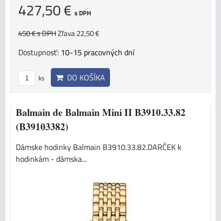
427,50 €
s DPH
450 €
s DPH
Zľava 22,50 €
Dostupnosť:
10-15 pracovných dní
DO KOŠÍKA
ks
Balmain de Balmain Mini II B3910.33.82
(B39103382)
Dámske hodinky Balmain B3910.33.82.DARČEK k
hodinkám - dámska...