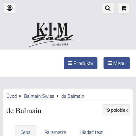
od roku 1993
Produkty
Menu
Úvod
Balmain Swiss
de Balmain
de Balmain
19
položiek
Cena
Parametre
Hľadať text