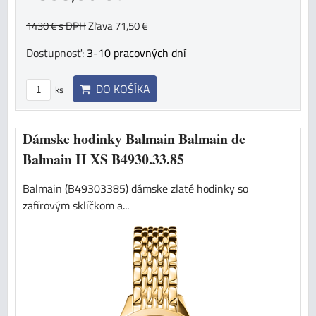
1430 €
s DPH
Zľava 71,50 €
Dostupnosť:
3-10 pracovných dní
DO KOŠÍKA
ks
Dámske hodinky Balmain Balmain de
Balmain II XS B4930.33.85
Balmain (B49303385) dámske zlaté hodinky so
zafírovým sklíčkom a...