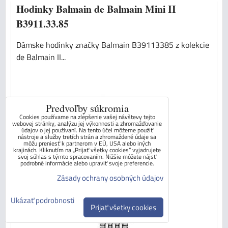
Hodinky Balmain de Balmain Mini II
B3911.33.85
Dámske hodinky značky Balmain B39113385 z kolekcie
de Balmain II...
Predvoľby súkromia
Cookies používame na zlepšenie vašej návštevy tejto
webovej stránky, analýzu jej výkonnosti a zhromažďovanie
údajov o jej používaní. Na tento účel môžeme použiť
nástroje a služby tretích strán a zhromaždené údaje sa
môžu preniesť k partnerom v EÚ, USA alebo iných
krajinách. Kliknutím na „Prijať všetky cookies“ vyjadrujete
svoj súhlas s týmto spracovaním. Nižšie môžete nájsť
podrobné informácie alebo upraviť svoje preferencie.
Zásady ochrany osobných údajov
Ukázať podrobnosti
Prijať všetky cookies