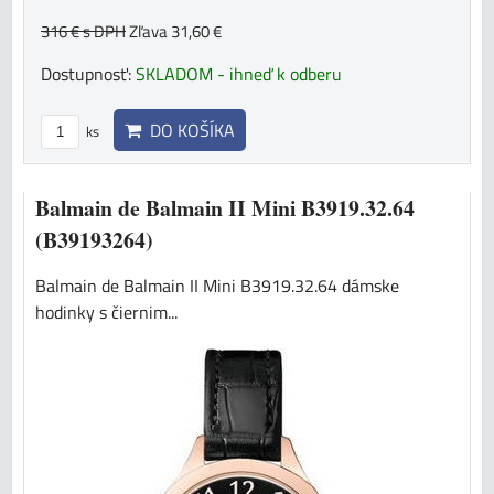
316 €
s DPH
Zľava 31,60 €
Dostupnosť:
SKLADOM - ihneď k odberu
DO KOŠÍKA
ks
Balmain de Balmain II Mini B3919.32.64
(B39193264)
Balmain de Balmain II Mini B3919.32.64 dámske
hodinky s čiernim...