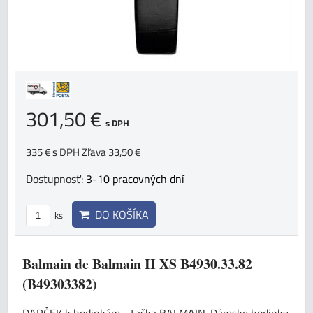
301,50 €
s DPH
335 €
s DPH
Zľava 33,50 €
Dostupnosť:
3-10 pracovných dní
DO KOŠÍKA
ks
Balmain de Balmain II XS B4930.33.82
(B49303382)