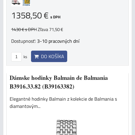
1358,50 €
s DPH
1430 €
s DPH
Zľava 71,50 €
Dostupnosť:
3-10 pracovných dní
DO KOŠÍKA
ks
Dámske hodinky Balmain de Balmania
B3916.33.82 (B39163382)
Elegantné hodinky Balmain z kolekcie de Balmania s
diamantovým...