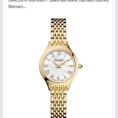
DARČEK k hodinkám - taška BALMAIN .Dámske hodinky
Balmain...