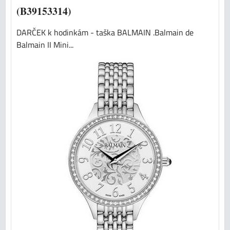
(B39153314)
DARČEK k hodinkám - taška BALMAIN .Balmain de
Balmain II Mini...