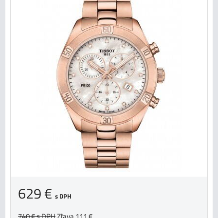
629 €
s DPH
740 €
s DPH
Zľava 111 €