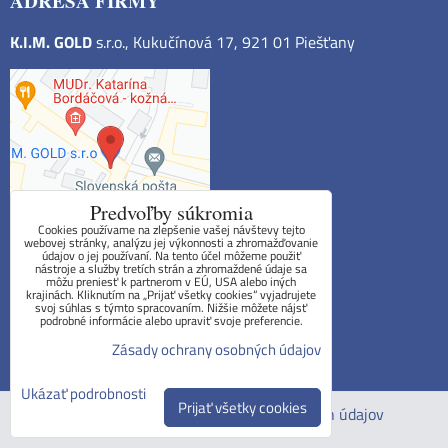
ADRESA FIRMY
K.I.M. GOLD
s.r.o., Kukučínová 17, 921 01 Piešťany
Predvoľby súkromia
Cookies používame na zlepšenie vašej návštevy tejto
webovej stránky, analýzu jej výkonnosti a zhromažďovanie
údajov o jej používaní. Na tento účel môžeme použiť
nástroje a služby tretích strán a zhromaždené údaje sa
môžu preniesť k partnerom v EÚ, USA alebo iných
krajinách. Kliknutím na „Prijať všetky cookies“ vyjadrujete
Obchodné podmienky
svoj súhlas s týmto spracovaním. Nižšie môžete nájsť
podrobné informácie alebo upraviť svoje preferencie.
Reklamačný poriadok
Zásady ochrany osobných údajov
Formulár na odstúpenie od zmluvy
Ukázať podrobnosti
Prijať všetky cookies
Predvoľby súkromia
Zásady ochrany osobných údajov