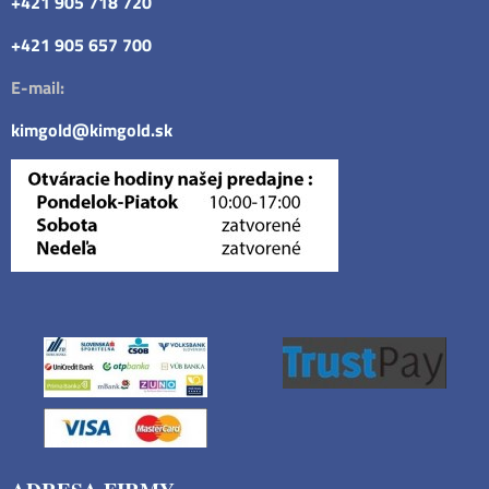
+421 905 718 720
+421 905 657 700
E-mail:
kimgold@kimgold.sk