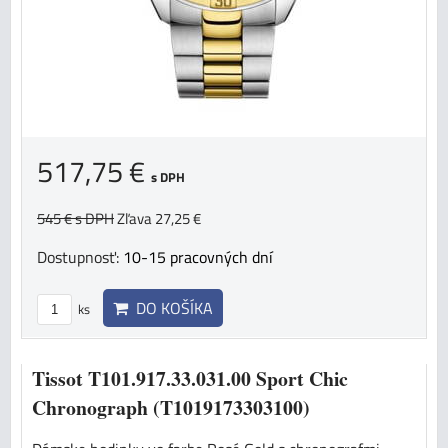
517,75 €
s DPH
545 €
s DPH
Zľava 27,25 €
Dostupnosť:
10-15 pracovných dní
DO KOŠÍKA
ks
Tissot T101.917.33.031.00 Sport Chic
Chronograph (T1019173303100)