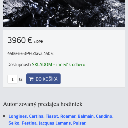
3960 €
s DPH
4400 €
s DPH
Zľava 440 €
Dostupnosť:
SKLADOM - ihneď k odberu
DO KOŠÍKA
ks
Autorizovaný predajca hodiniek
Longines, Certina, Tissot, Roamer, Balmain, Candino,
Seiko, Festina, Jacques Lemans, Pulsar,