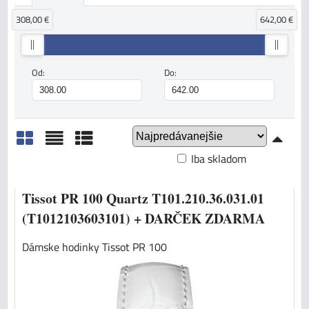
308,00 €
642,00 €
Od:
Do:
Iba skladom
Mriežka
Zoznam
Tabuľka
Tissot PR 100 Quartz T101.210.36.031.01
(T1012103603101) + DARČEK ZDARMA
Dámske hodinky Tissot PR 100