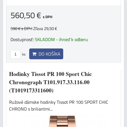
560,50 €
s DPH
590 €
s DPH
Zľava 29,50 €
Dostupnosť:
SKLADOM - ihneď k odberu
DO KOŠÍKA
ks
Hodinky Tissot PR 100 Sport Chic
Chronograph T101.917.33.116.00
(T1019173311600)
Ružové dámske hodinky Tissot PR 100 SPORT CHIC
CHRONO s briliantmi...