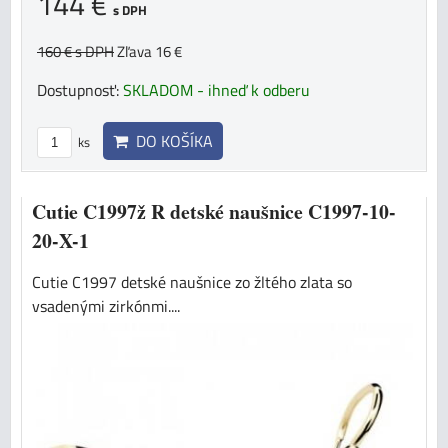
144 €
s DPH
160 €
s DPH
Zľava 16 €
Dostupnosť:
SKLADOM - ihneď k odberu
DO KOŠÍKA
ks
Cutie C1997ž R detské naušnice C1997-10-
20-X-1
Cutie C1997 detské naušnice zo žltého zlata so
vsadenými zirkónmi....