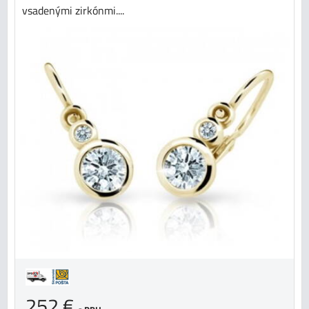
vsadenými zirkónmi....
252 €