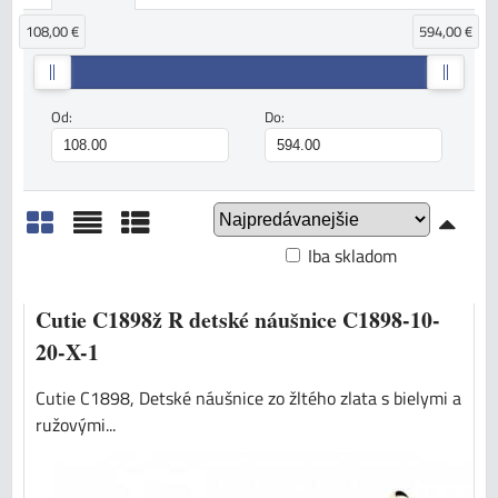
108,00 €
594,00 €
Od:
Do:
Iba skladom
Mriežka
Zoznam
Tabuľka
Cutie C1898ž R detské náušnice C1898-10-
20-X-1
Cutie C1898, Detské náušnice zo žltého zlata s bielymi a
ružovými...