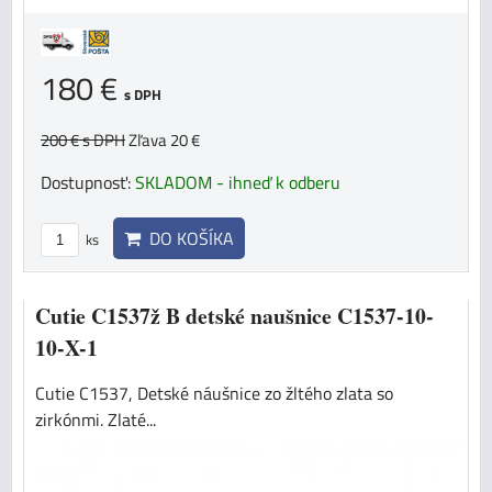
180 €
s DPH
200 €
s DPH
Zľava 20 €
Dostupnosť:
SKLADOM - ihneď k odberu
DO KOŠÍKA
ks
Cutie C1537ž B detské naušnice C1537-10-
10-X-1
Cutie C1537, Detské náušnice zo žltého zlata so
zirkónmi. Zlaté...