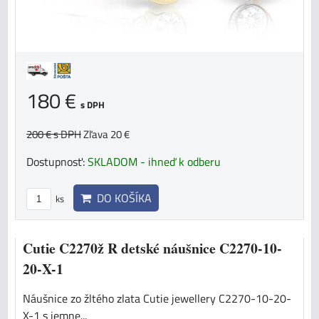
180 €
s DPH
200 €
s DPH
Zľava 20 €
Dostupnosť:
SKLADOM - ihneď k odberu
DO KOŠÍKA
ks
Cutie C2270ž R detské náušnice C2270-10-
20-X-1
Náušnice zo žltého zlata Cutie jewellery C2270-10-20-
X-1 s jemne...