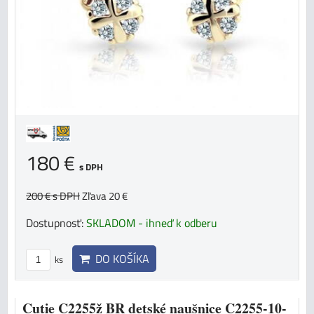
180 €
s DPH
200 €
s DPH
Zľava 20 €
Dostupnosť:
SKLADOM - ihneď k odberu
DO KOŠÍKA
ks
Cutie C2255ž BR detské naušnice C2255-10-