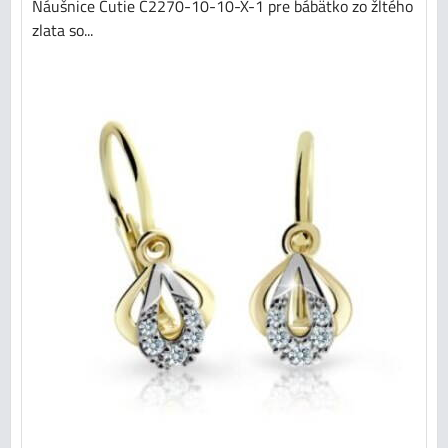
Náušnice Cutie C2270-10-10-X-1 pre bábätko zo žltého
zlata so...