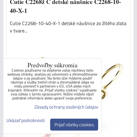
Cutie C2268ž Č detské náušnice C2268-10-
40-X-1
Cutie C2268-10-40-X-1 detské náušnice zo žltého zlata
v tvare...
Predvoľby súkromia
Cookies používame na zlepšenie vašej návštevy tejto
webovej stránky, analýzu jej výkonnosti a zhromažďovanie
údajov o jej používaní. Na tento účel môžeme použiť
nástroje a služby tretích strán a zhromaždené údaje sa
môžu preniesť k partnerom v EÚ, USA alebo iných
krajinách. Kliknutím na „Prijať všetky cookies“ vyjadrujete
svoj súhlas s týmto spracovaním. Nižšie môžete nájsť
podrobné informácie alebo upraviť svoje preferencie.
Zásady ochrany osobných údajov
Ukázať podrobnosti
Prijať všetky cookies