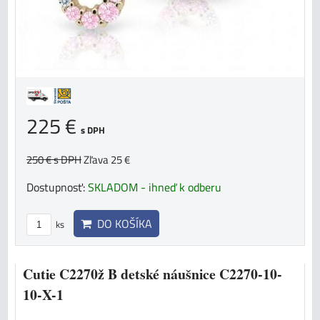
225 €
s DPH
250 €
s DPH
Zľava 25 €
Dostupnosť:
SKLADOM - ihneď k odberu
DO KOŠÍKA
ks
Cutie C2270ž B detské náušnice C2270-10-
10-X-1