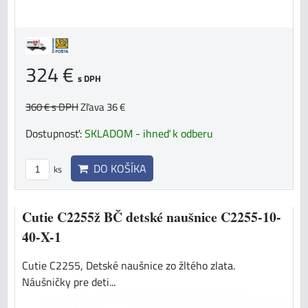
324 €
s DPH
360 €
s DPH
Zľava 36 €
Dostupnosť:
SKLADOM - ihneď k odberu
DO KOŠÍKA
ks
Cutie C2255ž BČ detské naušnice C2255-10-
40-X-1
Cutie C2255, Detské naušnice zo žltého zlata.
Náušničky pre deti...