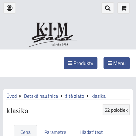
od roku 1993
Produkty
Menu
Úvod
Detské naušnice
žlté zlato
klasika
klasika
62
položiek
Cena
Parametre
Hľadať text