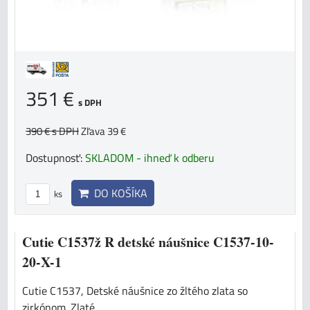
351 €
s DPH
390 €
s DPH
Zľava 39 €
Dostupnosť:
SKLADOM - ihneď k odberu
DO KOŠÍKA
ks
Cutie C1537ž R detské náušnice C1537-10-
20-X-1
Cutie C1537, Detské náušnice zo žltého zlata so
zirkónom. Zlaté...