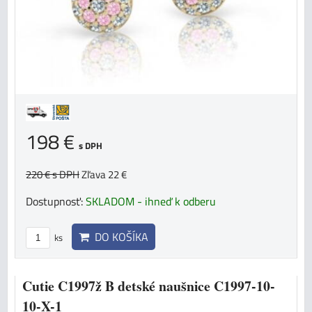
198 €
s DPH
220 €
s DPH
Zľava 22 €
Dostupnosť:
SKLADOM - ihneď k odberu
DO KOŠÍKA
ks
Cutie C1997ž B detské naušnice C1997-10-
10-X-1