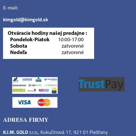
E-mail:
kimgold@kimgold.sk
ADRESA FIRMY
K.I.M. GOLD
s.r.o., Kukučínová 17, 921 01 Piešťany