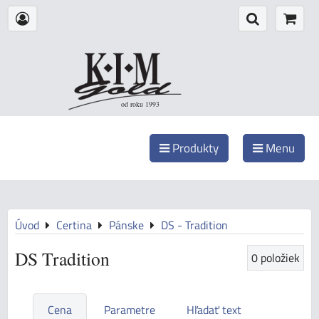
od roku 1993
Produkty
Menu
Úvod
Certina
Pánske
DS - Tradition
DS Tradition
0
položiek
Cena
Parametre
Hľadať text