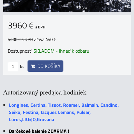
3960 €
s DPH
4400 €
s DPH
Zľava 440 €
Dostupnosť:
SKLADOM - ihneď k odberu
DO KOŠÍKA
ks
Autorizovaný predajca hodiniek
Longines, Certina, Tissot, Roamer, Balmain, Candino,
Seiko, Festina, Jacques Lemans, Pulsar,
Lorus,LIU•JO,Grovana
Darčekové balenie ZDARMA !