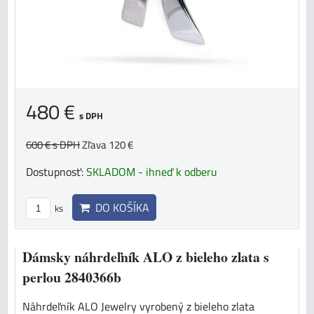
480 €
s DPH
600 €
s DPH
Zľava 120 €
Dostupnosť:
SKLADOM - ihneď k odberu
DO KOŠÍKA
ks
Dámsky náhrdeľník ALO z bieleho zlata s
perlou 2840366b
Náhrdeľník ALO Jewelry vyrobený z bieleho zlata