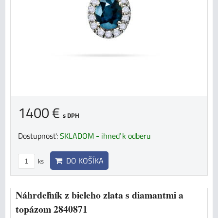
1400 €
s DPH
Dostupnosť:
SKLADOM - ihneď k odberu
DO KOŠÍKA
ks
Náhrdeľník z bieleho zlata s diamantmi a
topázom 2840871