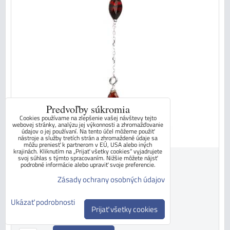
Predvoľby súkromia
Cookies používame na zlepšenie vašej návštevy tejto
webovej stránky, analýzu jej výkonnosti a zhromažďovanie
údajov o jej používaní. Na tento účel môžeme použiť
nástroje a služby tretích strán a zhromaždené údaje sa
môžu preniesť k partnerom v EÚ, USA alebo iných
krajinách. Kliknutím na „Prijať všetky cookies“ vyjadrujete
svoj súhlas s týmto spracovaním. Nižšie môžete nájsť
560 €
podrobné informácie alebo upraviť svoje preferencie.
s DPH
Zásady ochrany osobných údajov
700 €
s DPH
Zľava 140 €
Ukázať podrobnosti
Dostupnosť:
SKLADOM - ihneď k odberu
Prijať všetky cookies