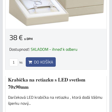
38 €
s DPH
Dostupnosť:
SKLADOM - ihneď k odberu
DO KOŠÍKA
ks
Krabička na retiazku s LED svetlom
70x90mm
Darčeková LED krabička na retiazku , ktorá dodá Vášmu
šperku nový...