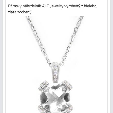
Dámsky náhrdeľník ALO Jewelry vyrobený z bieleho
zlata zdobený...