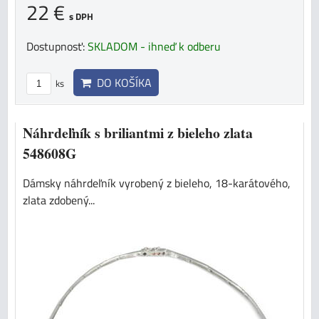
22 €
s DPH
Dostupnosť:
SKLADOM - ihneď k odberu
DO KOŠÍKA
ks
Náhrdeľník s briliantmi z bieleho zlata
548608G
Dámsky náhrdeľník vyrobený z bieleho, 18-karátového,
zlata zdobený...