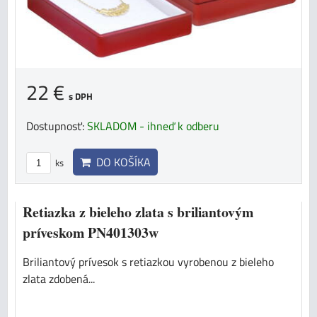
22 €
s DPH
Dostupnosť:
SKLADOM - ihneď k odberu
DO KOŠÍKA
ks
Retiazka z bieleho zlata s briliantovým
príveskom PN401303w
Briliantový prívesok s retiazkou vyrobenou z bieleho
zlata zdobená...