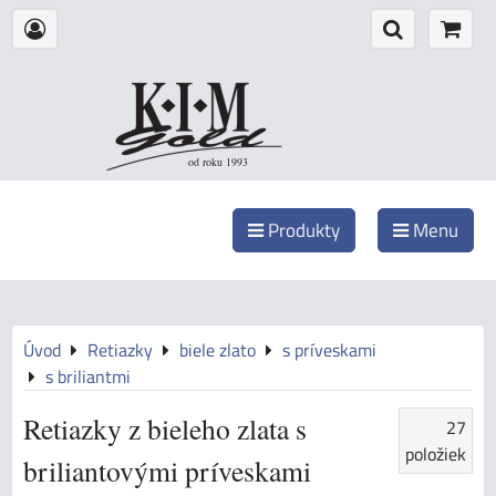
od roku 1993
Produkty
Menu
Úvod
Retiazky
biele zlato
s príveskami
s briliantmi
Retiazky z bieleho zlata s
27
položiek
briliantovými príveskami