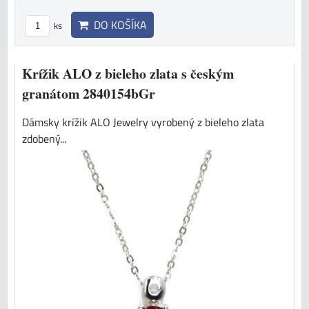
DO KOŠÍKA
ks
Krížik ALO z bieleho zlata s českým
granátom 2840154bGr
Dámsky krížik ALO Jewelry vyrobený z bieleho zlata
zdobený...