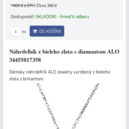
1900 €
s DPH
Zľava 380 €
Dostupnosť:
SKLADOM - ihneď k odberu
DO KOŠÍKA
ks
Náhrdeľník z bieleho zlata s diamantom ALO
34455017358
Dámsky náhrdeľník ALO Jewelry vyrobený z bieleho
zlata s briliantom