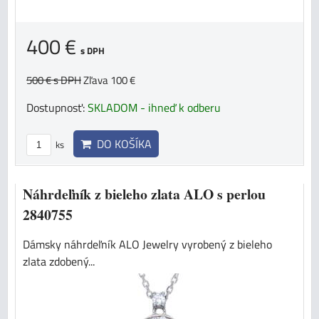
400 €
s DPH
500 €
s DPH
Zľava 100 €
Dostupnosť:
SKLADOM - ihneď k odberu
DO KOŠÍKA
ks
Náhrdeľník z bieleho zlata ALO s perlou
2840755
Dámsky náhrdeľník ALO Jewelry vyrobený z bieleho
zlata zdobený...