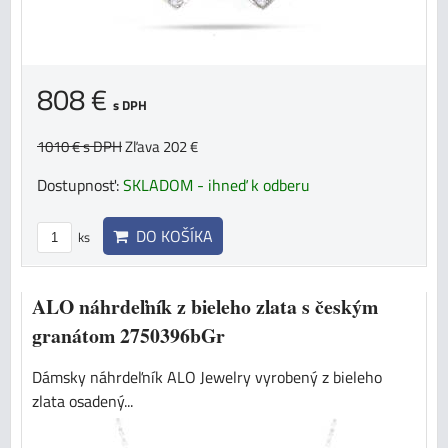
808 €
s DPH
1010 €
s DPH
Zľava 202 €
Dostupnosť:
SKLADOM - ihneď k odberu
DO KOŠÍKA
ks
ALO náhrdeľník z bieleho zlata s českým
granátom 2750396bGr
Dámsky náhrdeľník ALO Jewelry vyrobený z bieleho
zlata osadený...