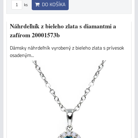
DO KOŠÍKA
ks
Náhrdeľník z bieleho zlata s diamantmi a
zafírom 20001573b
Dámsky náhrdeľník vyrobený z bieleho zlata s prívesok
osadeným...