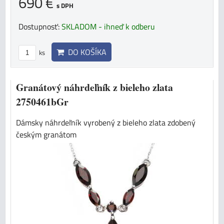
690 €
s DPH
Dostupnosť:
SKLADOM - ihneď k odberu
DO KOŠÍKA
ks
Granátový náhrdeľník z bieleho zlata
2750461bGr
Dámsky náhrdeľník vyrobený z bieleho zlata zdobený
českým granátom