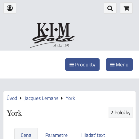
od roku 1993
Produkty
Menu
Úvod
Jacques Lemans
York
York
2
Položky
Cena
Parametre
Hľadať text