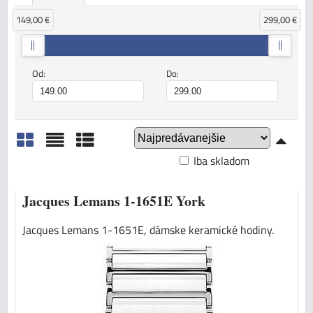
149,00 €
299,00 €
Od:
Do:
Iba skladom
Mriežka
Zoznam
Tabuľka
Jacques Lemans 1-1651E York
Jacques Lemans 1-1651E, dámske keramické hodiny.