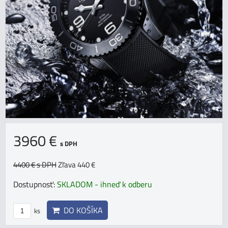
3960 €
s DPH
4400 €
s DPH
Zľava 440 €
Dostupnosť:
SKLADOM - ihneď k odberu
DO KOŠÍKA
ks