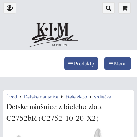
od roku 1993
Produkty
Menu
Úvod
Detské naušnice
biele zlato
srdiečka
Detske náušnice z bieleho zlata
C2752bR (C2752-10-20-X2)