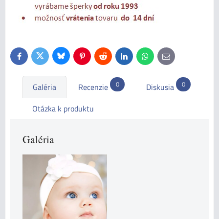
Bluesky
Twitter
Facebook
Pinterest
Reddit
LinkedIn
WhatsApp
E-
mail
0
0
Galéria
Recenzie
Diskusia
Otázka k produktu
Galéria