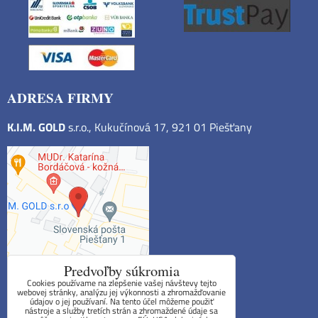
ADRESA FIRMY
K.I.M. GOLD
s.r.o., Kukučínová 17, 921 01 Piešťany
Predvoľby súkromia
Cookies používame na zlepšenie vašej návštevy tejto
webovej stránky, analýzu jej výkonnosti a zhromažďovanie
údajov o jej používaní. Na tento účel môžeme použiť
Obchodné podmienky
nástroje a služby tretích strán a zhromaždené údaje sa