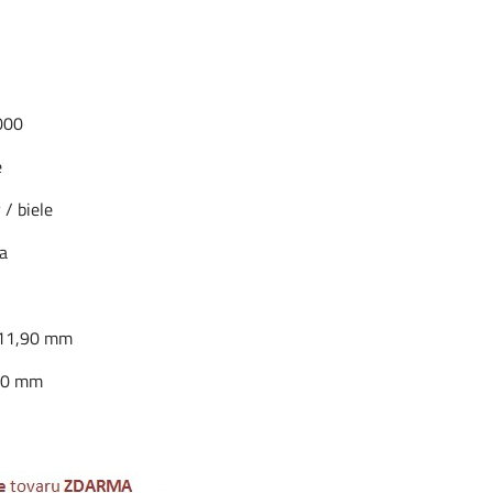
000
e
 / biele
ka
 11,90 mm
,80 mm