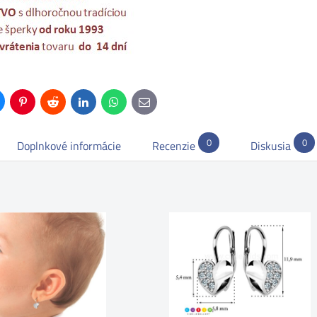
uesky
Pinterest
Reddit
LinkedIn
WhatsApp
E-
mail
0
0
Doplnkové informácie
Recenzie
Diskusia