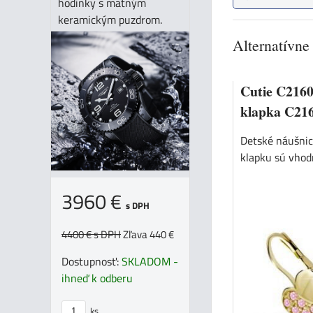
hodinky s matným
keramickým puzdrom.
Alternatívne
Cutie C2160 
klapka C216
Detské náušnic
klapku sú vhodn
3960 €
s DPH
4400 €
s DPH
Zľava 440 €
Dostupnosť:
SKLADOM -
ihneď k odberu
ks