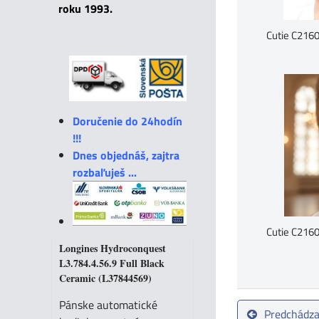
roku 1993.
Cutie C216
Doručenie do 24hodín
!!!
Dnes objednáš, zajtra
rozbaľuješ ...
Cutie C216
Longines Hydroconquest
L3.784.4.56.9 Full Black
Ceramic (L37844569)
Pánske automatické
Predchádza