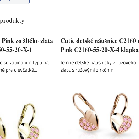
 produkty
Pink zo žltého zlata
Cutie detské náušnice C2160 
0-55-20-X-1
Pink C2160-55-20-X-4 klapka
e so zapínaním typu na
Jemné detské náušničky z ružového
é pre dievčatká...
zlata s růžovými zirkónmi.