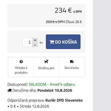
234 €
s DPH
260 €
s DPH
Zľava
26 €
DO KOŠÍKA
ks
Otázka k
Doručenia
Strážny pes
produktu
Dostupnosť:
SKLADOM - ihneď k odberu
Doručíme dňa:
Pondelok
10.8.2026
Kuriér DPD Slovensko
•
0 €
•
Streda
12.8.2026