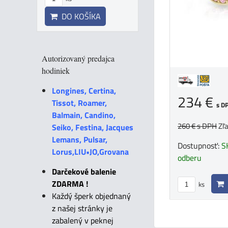
DO KOŠÍKA
Autorizovaný predajca
hodiniek
Longines, Certina,
234 €
Tissot, Roamer,
s D
Balmain, Candino,
260 €
s DPH
Zľ
Seiko, Festina, Jacques
Lemans, Pulsar,
Dostupnosť:
S
Lorus,LIU•JO,Grovana
odberu
Darčekové balenie
ZDARMA !
ks
Každý šperk objednaný
z našej stránky je
zabalený v peknej