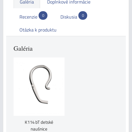
Galéria
Doplnkové informácie
0
0
Recenzie
Diskusia
Otázka k produktu
Galéria
K114 bT detské
naušnice