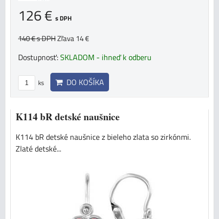
126 €
s DPH
140 €
s DPH
Zľava 14 €
Dostupnosť:
SKLADOM - ihneď k odberu
DO KOŠÍKA
ks
K114 bR detské naušnice
K114 bR detské naušnice z bieleho zlata so zirkónmi.
Zlaté detské...