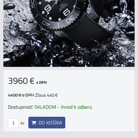
3960 €
s DPH
4400 €
s DPH
Zľava 440 €
Dostupnosť:
SKLADOM - ihneď k odberu
DO KOŠÍKA
ks