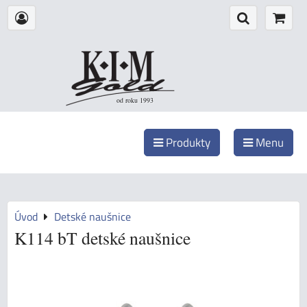
od roku 1993
Produkty
Menu
Úvod
Detské naušnice
K114 bT detské naušnice