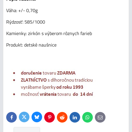
Váha: +/- 0,70g
Rýdzosť: 585/1000
Kamienky: zirkón s výberom rôznych farieb
Produkt: detské naušnice
Bluesky
Twitter
Facebook
Pinterest
Reddit
LinkedIn
WhatsApp
E-
mail