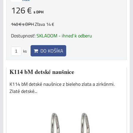
126 €
s DPH
140 €
s DPH
Zľava 14 €
Dostupnosť:
SKLADOM - ihneď k odberu
DO KOŠÍKA
ks
K114 bM detské naušnice
K114 bM detské naušnice z bieleho zlata a zirkónmi.
Zlaté detské...