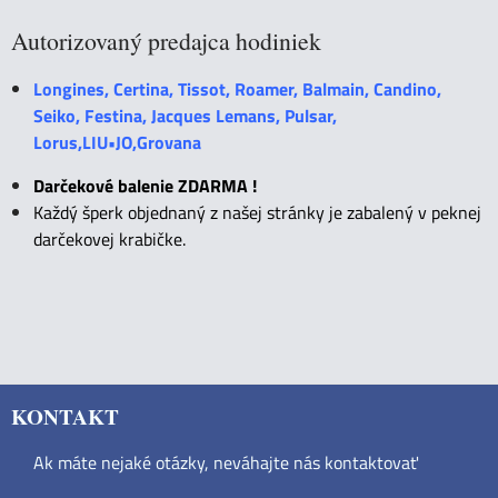
Autorizovaný predajca hodiniek
Longines, Certina, Tissot, Roamer, Balmain, Candino,
Seiko, Festina, Jacques Lemans, Pulsar,
Lorus,LIU•JO,Grovana
Darčekové balenie ZDARMA !
Každý šperk objednaný z našej stránky je zabalený v peknej
darčekovej krabičke.
KONTAKT
Ak máte nejaké otázky, neváhajte nás kontaktovať