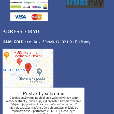
ADRESA FIRMY
K.I.M. GOLD
s.r.o., Kukučínová 17, 921 01 Piešťany
Predvoľby súkromia
Cookies používame na zlepšenie vašej návštevy tejto
webovej stránky, analýzu jej výkonnosti a zhromažďovanie
údajov o jej používaní. Na tento účel môžeme použiť
Obchodné podmienky
nástroje a služby tretích strán a zhromaždené údaje sa
môžu preniesť k partnerom v EÚ, USA alebo iných