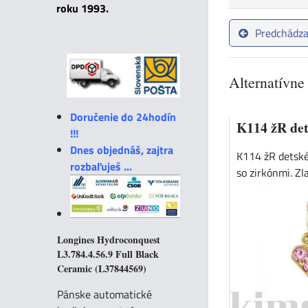
roku 1993.
Predchádza
Alternatívne
Doručenie do 24hodín
K114 žR det
!!!
Dnes objednáš, zajtra
K114 žR detské
rozbaľuješ ...
so zirkónmi. Zla
Longines Hydroconquest
L3.784.4.56.9 Full Black
Ceramic (L37844569)
Pánske automatické