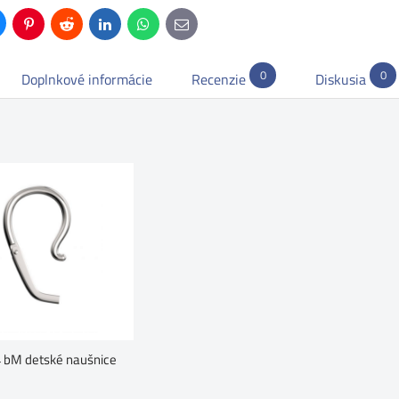
uesky
Pinterest
Reddit
LinkedIn
WhatsApp
E-
mail
0
0
Doplnkové informácie
Recenzie
Diskusia
 bM detské naušnice