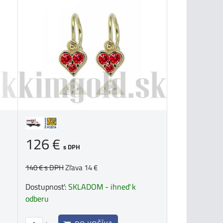
126 €
s DPH
140 €
s DPH
Zľava 14 €
Dostupnosť:
SKLADOM - ihneď k
odberu