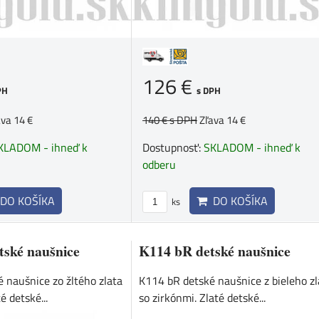
126 €
PH
s DPH
ava 14 €
140 €
s DPH
Zľava 14 €
KLADOM - ihneď k
Dostupnosť:
SKLADOM - ihneď k
odberu
DO KOŠÍKA
DO KOŠÍKA
ks
ské naušnice
K114 bR detské naušnice
 naušnice zo žltého zlata
K114 bR detské naušnice z bieleho zl
é detské...
so zirkónmi. Zlaté detské...