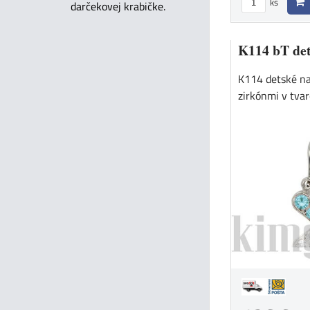
ks
darčekovej krabičke.
K114 bT det
K114 detské na
zirkónmi v tvare