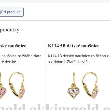
júci produkt
 produkty
ské naušnice
K114 žB detské naušnice
 naušnice zo žltého zlata
K114 žB detské naušnice zo žltého zl
té detské...
a zirkónmi. Zlaté detské...