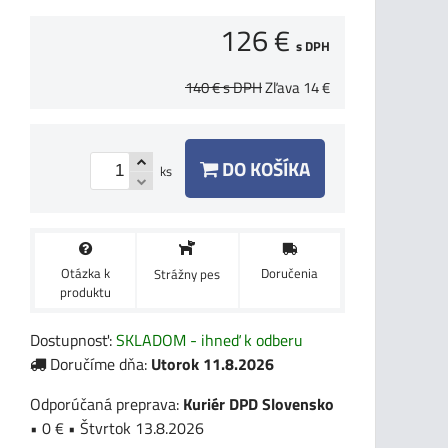
126 €
s DPH
140 €
s DPH
Zľava
14 €
DO KOŠÍKA
ks
Otázka k
Doručenia
Strážny pes
produktu
Dostupnosť:
SKLADOM - ihneď k odberu
Doručíme dňa:
Utorok
11.8.2026
Kuriér DPD Slovensko
•
0 €
•
Štvrtok
13.8.2026