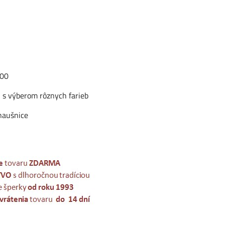
000
 s výberom rôznych farieb
naušnice