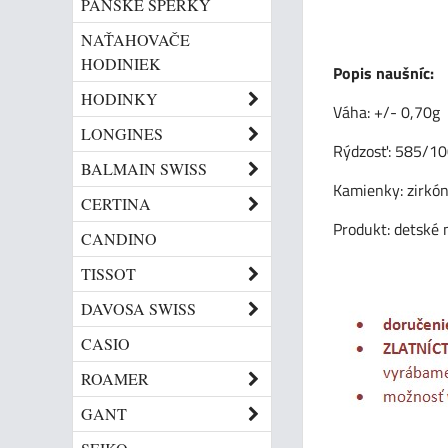
PÁNSKE ŠPERKY
NAŤAHOVAČE
HODINIEK
Popis naušníc:
HODINKY
Váha: +/- 0,70g
LONGINES
Rýdzosť: 585/1
BALMAIN SWISS
Kamienky: zirkón
CERTINA
Produkt: detské 
CANDINO
TISSOT
DAVOSA SWISS
CASIO
ROAMER
GANT