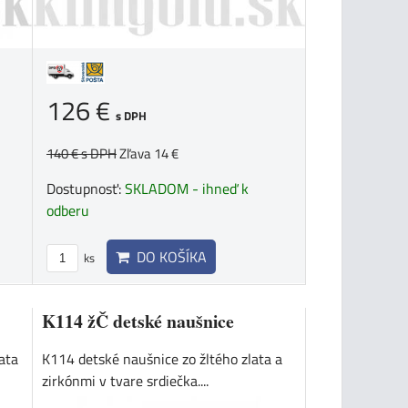
126 €
s DPH
140 €
s DPH
Zľava 14 €
Dostupnosť:
SKLADOM - ihneď k
odberu
DO KOŠÍKA
ks
K114 žČ detské naušnice
ata
K114 detské naušnice zo žltého zlata a
zirkónmi v tvare srdiečka....