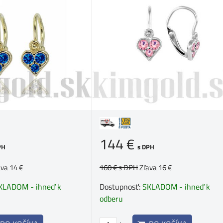
144 €
PH
s DPH
ava 14 €
160 €
s DPH
Zľava 16 €
KLADOM - ihneď k
Dostupnosť:
SKLADOM - ihneď k
odberu