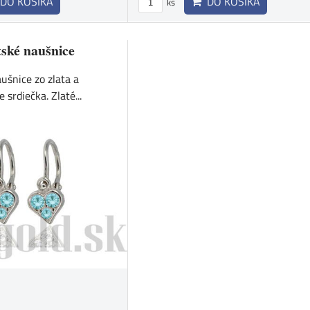
DO KOŠÍKA
DO KOŠÍKA
ks
ské naušnice
ušnice zo zlata a
 srdiečka. Zlaté...