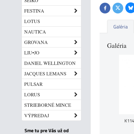
SEIKO
Bl
Twitter
Facebook
FESTINA
LOTUS
Galéria
NAUTICA
GROVANA
Galéria
LIU•JO
DANIEL WELLINGTON
JACQUES LEMANS
PULSAR
LORUS
STRIEBORNÉ MINCE
VÝPREDAJ
K114
Sme tu pre Vás už od