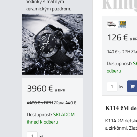
hodinky s matným
keramickým puzdrom.
126 €
s D
140 €
s DPH
Zľ
Dostupnosť:
S
odberu
3960 €
ks
s DPH
4400 €
s DPH
Zľava 440 €
K114 žM det
Dostupnosť:
SKLADOM -
K114 žM detské
ihneď k odberu
a zirkónmi. Zlat
ks