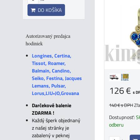
DO KOŠÍKA
Autorizovaný predajca
hodiniek
Longines, Certina,
Tissot, Roamer,
Balmain, Candino,
Seiko, Festina, Jacques
Lemans, Pulsar,
126 €
s D
Lorus,LIU•JO,Grovana
Darčekové balenie
140 €
s DPH
Zľ
ZDARMA !
Dostupnosť:
S
Každý šperk objednaný
odberu
z našej stránky je
zabalený v peknej