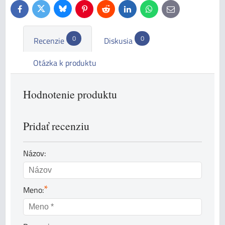
Bluesky
Twitter
Facebook
Pinterest
Reddit
LinkedIn
WhatsApp
E-
mail
0
0
Recenzie
Diskusia
Otázka k produktu
Hodnotenie produktu
Pridať recenziu
Názov:
*
Meno: