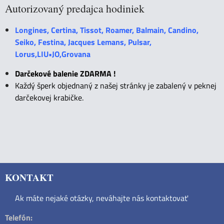
Autorizovaný predajca hodiniek
Longines, Certina, Tissot, Roamer, Balmain, Candino,
Seiko, Festina, Jacques Lemans, Pulsar,
Lorus,LIU•JO,Grovana
Darčekové balenie ZDARMA !
Každý šperk objednaný z našej stránky je zabalený v peknej
darčekovej krabičke.
KONTAKT
Ak máte nejaké otázky, neváhajte nás kontaktovať
Telefón: