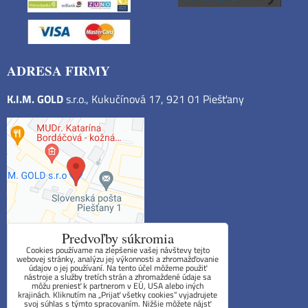
ADRESA FIRMY
K.I.M. GOLD
s.r.o., Kukučínová 17, 921 01 Piešťany
Predvoľby súkromia
Cookies používame na zlepšenie vašej návštevy tejto
webovej stránky, analýzu jej výkonnosti a zhromažďovanie
údajov o jej používaní. Na tento účel môžeme použiť
Obchodné podmienky
nástroje a služby tretích strán a zhromaždené údaje sa
môžu preniesť k partnerom v EÚ, USA alebo iných
krajinách. Kliknutím na „Prijať všetky cookies“ vyjadrujete
Reklamačný poriadok
svoj súhlas s týmto spracovaním. Nižšie môžete nájsť