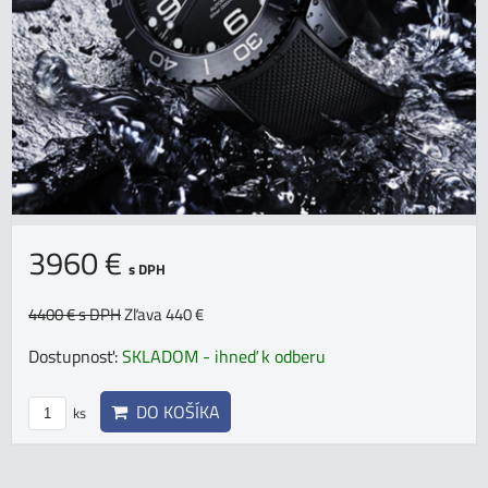
3960 €
s DPH
4400 €
s DPH
Zľava 440 €
Dostupnosť:
SKLADOM - ihneď k odberu
DO KOŠÍKA
ks