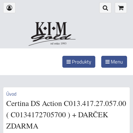
od roku 1993
Produkty
Menu
Úvod
Certina DS Action C013.417.27.057.00
( C0134172705700 ) + DARČEK
ZDARMA