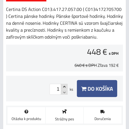
Certina DS Action C013.417.27.057.00 ( C0134172705700
) Certina pánske hodinky. Pánske športové hodinky. Hodinky
na denné nosenie. Hodinky CERTINA sú vzorom švajčiarskej
kvality a precíznosti. Hodinky s remienkom z kaučuku a
zafírovým sklíčkom odolným voči poškriabaniu.
448 €
s DPH
640 €
s DPH
Zľava
192 €
DO KOŠÍKA
ks
Otázka k produktu
Doručenia
Strážny pes