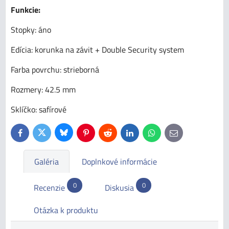
Funkcie:
Stopky: áno
Edícia: korunka na závit + Double Security system
Farba povrchu: strieborná
Rozmery: 42.5 mm
Sklíčko: safírové
Bluesky
Twitter
Facebook
Pinterest
Reddit
LinkedIn
WhatsApp
E-
mail
Galéria
Doplnkové informácie
0
0
Recenzie
Diskusia
Otázka k produktu