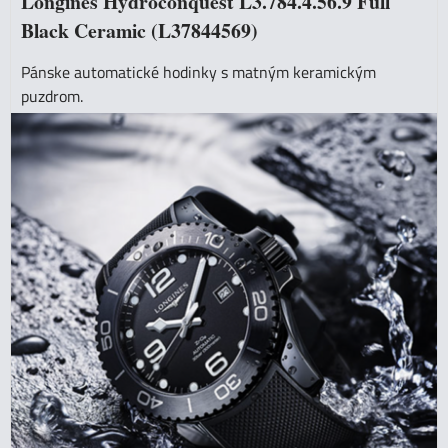
Longines Hydroconquest L3.784.4.56.9 Full
Black Ceramic (L37844569)
Pánske automatické hodinky s matným keramickým
puzdrom.