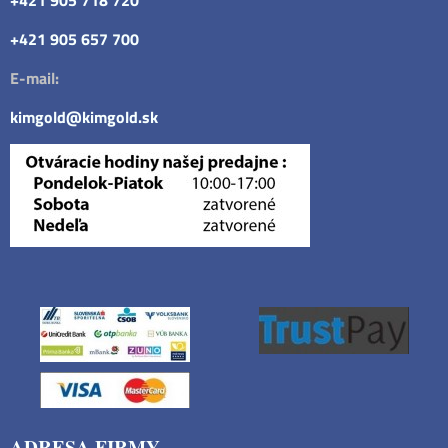
+421 905 718 720
+421 905 657 700
E-mail:
kimgold@kimgold.sk
ADRESA FIRMY