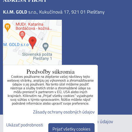
K.I.M. GOLD
s.r.o., Kukučínová 17, 921 01 Piešťany
Predvoľby súkromia
Cookies používame na zlepšenie vašej návštevy tejto
webovej stránky, analýzu jej výkonnosti a zhromažďovanie
údajov o jej používaní. Na tento účel môžeme použiť
Obchodné podmienky
nástroje a služby tretích strán a zhromaždené údaje sa
môžu preniesť k partnerom v EÚ, USA alebo iných
krajinách. Kliknutím na „Prijať všetky cookies“ vyjadrujete
Reklamačný poriadok
svoj súhlas s týmto spracovaním. Nižšie môžete nájsť
podrobné informácie alebo upraviť svoje preferencie.
Formulár na odstúpenie od zmluvy
Zásady ochrany osobných údajov
Predvoľby súkromia
Zásady ochrany osobných údajov
Ukázať podrobnosti
Prijať všetky cookies