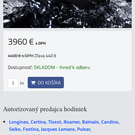
3960 €
s DPH
4400 €
s DPH
Zľava 440 €
Dostupnosť:
SKLADOM - ihneď k odberu
DO KOŠÍKA
ks
Autorizovaný predajca hodiniek
Longines, Certina, Tissot, Roamer, Balmain, Candino,
Seiko, Festina, Jacques Lemans, Pulsar,