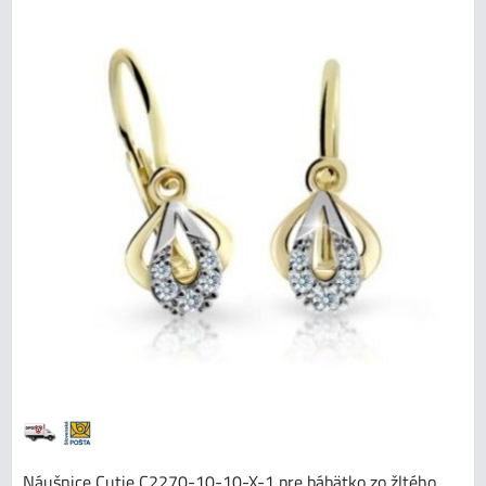
Náušnice Cutie C2270-10-10-X-1 pre bábätko zo žltého