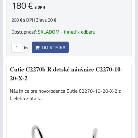
180 €
s DPH
200 €
s DPH
Zľava 20 €
Dostupnosť:
SKLADOM - ihneď k odberu
DO KOŠÍKA
ks
Cutie C2270b R detské náušnice C2270-10-
20-X-2
Náušnice pre novorodenca Cutie C2270-10-20-X-2 z
bieleho zlata s...