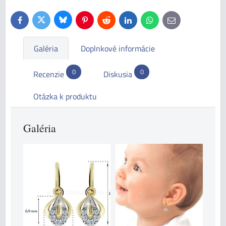
Bluesky
Twitter
Facebook
Pinterest
Reddit
LinkedIn
WhatsApp
E-
mail
Galéria
Doplnkové informácie
0
0
Recenzie
Diskusia
Otázka k produktu
Galéria