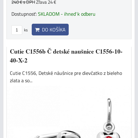
240 €
s DPH
Zľava 24 €
Dostupnosť:
SKLADOM - ihneď k odberu
DO KOŠÍKA
ks
Cutie C1556b Č detské naušnice C1556-10-
40-X-2
Cutie C1556, Detské náušnice pre dievčatko z bieleho
zlata a so...