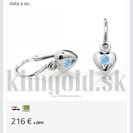
zlata a so...
216 €
s DPH