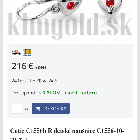
216 €
s DPH
240 €
s DPH
Zľava 24 €
Dostupnosť:
SKLADOM - ihneď k odberu
DO KOŠÍKA
ks
Cutie C1556b R detské naušnice C1556-10-
20-X-2