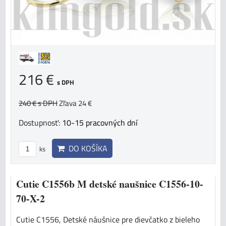
216 €
s DPH
240 €
s DPH
Zľava 24 €
Dostupnosť:
10-15 pracovných dní
DO KOŠÍKA
ks
Cutie C1556b M detské naušnice C1556-10-
70-X-2
Cutie C1556, Detské náušnice pre dievčatko z bieleho