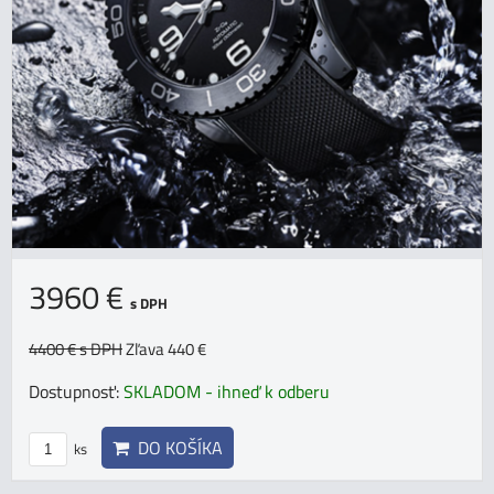
3960 €
s DPH
4400 €
s DPH
Zľava 440 €
Dostupnosť:
SKLADOM - ihneď k odberu
DO KOŠÍKA
ks