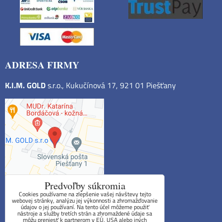
ADRESA FIRMY
K.I.M. GOLD
s.r.o., Kukučínová 17, 921 01 Piešťany
Predvoľby súkromia
Cookies používame na zlepšenie vašej návštevy tejto
webovej stránky, analýzu jej výkonnosti a zhromažďovanie
údajov o jej používaní. Na tento účel môžeme použiť
Obchodné podmienky
nástroje a služby tretích strán a zhromaždené údaje sa
môžu preniesť k partnerom v EÚ, USA alebo iných