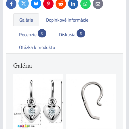
Bluesky
Twitter
Facebook
Pinterest
Reddit
LinkedIn
WhatsApp
E-
mail
Galéria
Doplnkové informácie
0
0
Recenzie
Diskusia
Otázka k produktu
Galéria