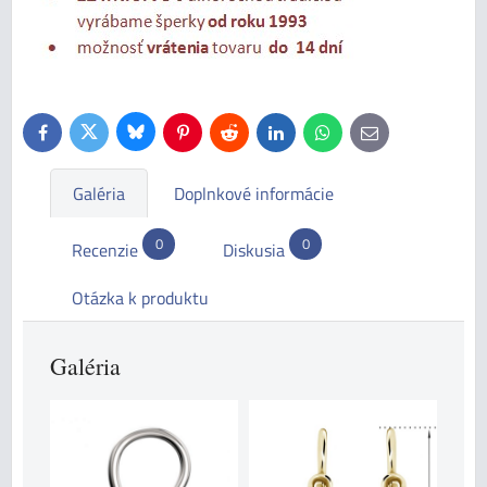
Bluesky
Twitter
Facebook
Pinterest
Reddit
LinkedIn
WhatsApp
E-
mail
Galéria
Doplnkové informácie
0
0
Recenzie
Diskusia
Otázka k produktu
Galéria