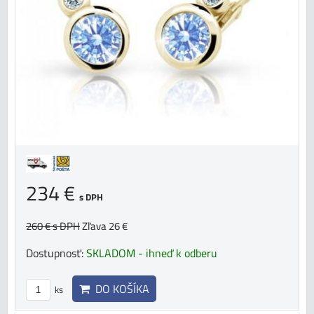
234 €
s DPH
260 €
s DPH
Zľava 26 €
Dostupnosť:
SKLADOM - ihneď k odberu
DO KOŠÍKA
ks