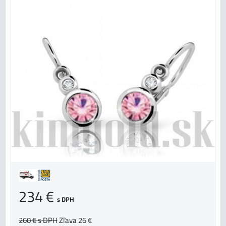
234 €
s DPH
260 €
s DPH
Zľava 26 €