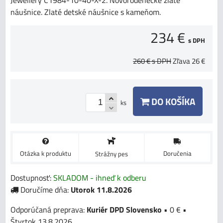
Jewellery C1984-10-40-X-2. Novorodenecké zlaté
náušnice. Zlaté detské náušnice s kameňom.
234 €
s DPH
260 €
s DPH
Zľava
26 €
DO KOŠÍKA
ks
Otázka k produktu
Doručenia
Strážny pes
Dostupnosť:
SKLADOM - ihneď k odberu
Doručíme dňa:
Utorok
11.8.2026
Kuriér DPD Slovensko
•
0 €
•
Štvrtok
13.8.2026