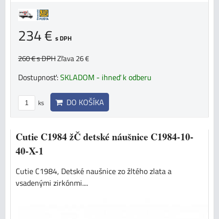
234 €
s DPH
260 €
s DPH
Zľava 26 €
Dostupnosť:
SKLADOM - ihneď k odberu
DO KOŠÍKA
ks
Cutie C1984 žČ detské náušnice C1984-10-
40-X-1
Cutie C1984, Detské naušnice zo žltého zlata a
vsadenými zirkónmi....