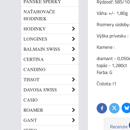
PÁNSKE ŠPERKY
Rýdzosť: 585/10
NAŤAHOVAČE
Váha: +/- 1,80g
HODINIEK
Rozmery ozdoby:
HODINKY
Výška prívesku :
LONGINES
Kamene :
BALMAIN SWISS
diamant - 0,050
CERTINA
topáz - 1,280ct
CANDINO
Farba: G
TISSOT
Čistota: I1
DAVOSA SWISS
CASIO
Bl
Twitter
Facebook
ROAMER
GANT
Recenzie