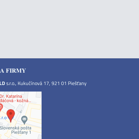
A FIRMY
OLD
s.r.o., Kukučínová 17, 921 01 Piešťany