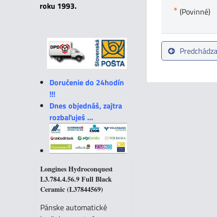
roku 1993.
*
(Povinné)
Predchádza
Doručenie do 24hodín
!!!
Dnes objednáš, zajtra
rozbaľuješ ...
Longines Hydroconquest
L3.784.4.56.9 Full Black
Ceramic (L37844569)
Pánske automatické