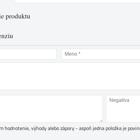
e produktu
enziu
ím hodnotenie, výhody alebo zápory - aspoň jedna položka je povin