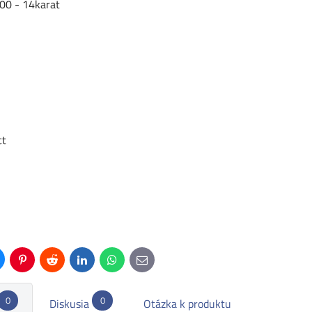
00 - 14karat
ct
uesky
Pinterest
Reddit
LinkedIn
WhatsApp
E-
mail
0
0
Diskusia
Otázka k produktu