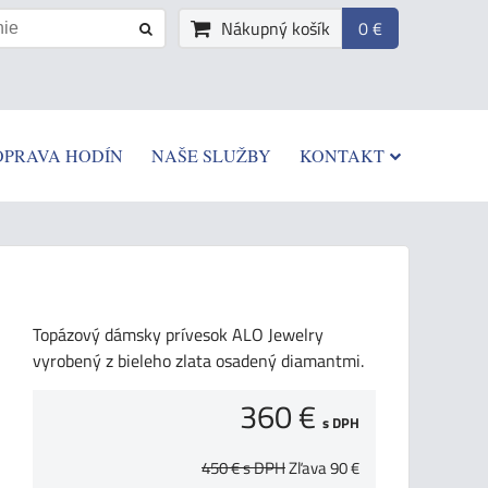
Nákupný košík
0 €
OPRAVA HODÍN
NAŠE SLUŽBY
KONTAKT
Topázový dámsky prívesok ALO Jewelry
vyrobený z bieleho zlata osadený diamantmi.
360 €
s DPH
450 €
s DPH
Zľava
90 €