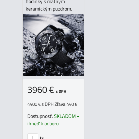
hodinky s matným
keramickým puzdrom.
3960 €
s DPH
4400 €
s DPH
Zľava 440 €
Dostupnosť:
SKLADOM -
ihneď k odberu
ks