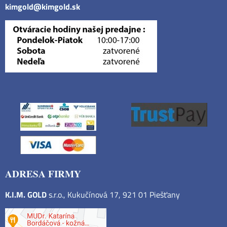
kimgold@kimgold.sk
ADRESA FIRMY
K.I.M. GOLD
s.r.o., Kukučínová 17, 921 01 Piešťany