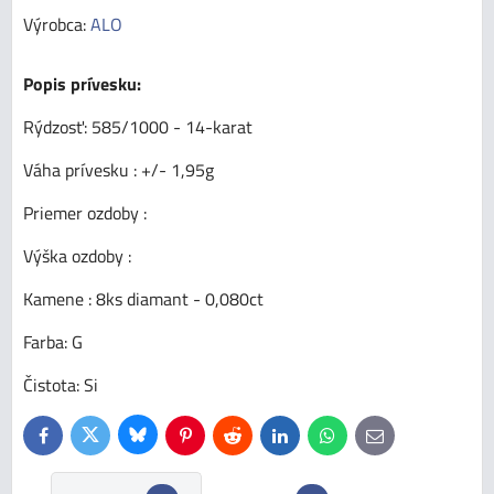
Výrobca:
ALO
Popis prívesku:
Rýdzosť: 585/1000 - 14-karat
Váha prívesku : +/- 1,95g
Priemer ozdoby :
Výška ozdoby :
Kamene : 8ks diamant - 0,080ct
Farba: G
Čistota: Si
Bluesky
Twitter
Facebook
Pinterest
Reddit
LinkedIn
WhatsApp
E-
mail