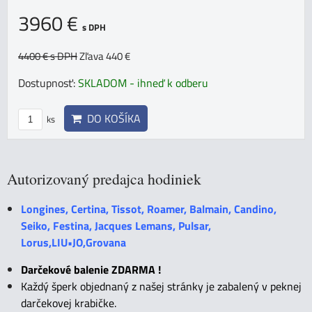
3960 €
s DPH
4400 €
s DPH
Zľava 440 €
Dostupnosť:
SKLADOM - ihneď k odberu
DO KOŠÍKA
ks
Autorizovaný predajca hodiniek
Longines, Certina, Tissot, Roamer, Balmain, Candino,
Seiko, Festina, Jacques Lemans, Pulsar,
Lorus,LIU•JO,Grovana
Darčekové balenie ZDARMA !
Každý šperk objednaný z našej stránky je zabalený v peknej
darčekovej krabičke.