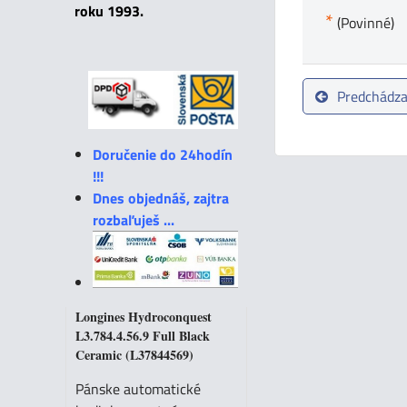
roku 1993.
*
(Povinné)
Predchádza
Doručenie do 24hodín
!!!
Dnes objednáš, zajtra
rozbaľuješ ...
Longines Hydroconquest
L3.784.4.56.9 Full Black
Ceramic (L37844569)
Pánske automatické