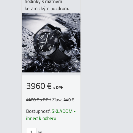
hodinky s matným
keramickým puzdrom.
3960 €
s DPH
4400 €
s DPH
Zľava 440 €
Dostupnosť:
SKLADOM -
ihneď k odberu
ks