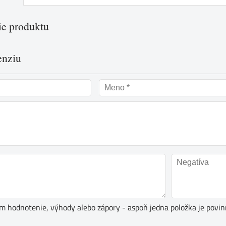
e produktu
enziu
ím hodnotenie, výhody alebo zápory - aspoň jedna položka je povin