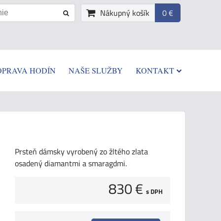
Nákupný košík
0 €
OPRAVA HODÍN
NAŠE SLUŽBY
KONTAKT
Prsteň dámsky vyrobený zo žltého zlata
osadený diamantmi a smaragdmi.
830 €
s DPH