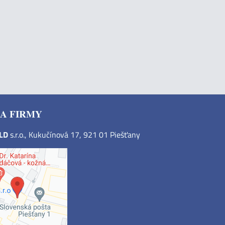
A FIRMY
OLD
s.r.o., Kukučínová 17, 921 01 Piešťany