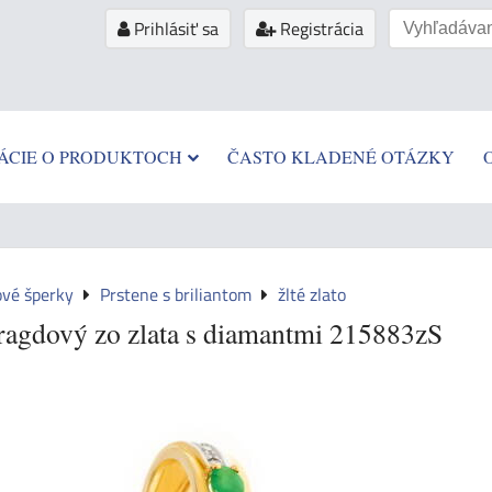
Prihlásiť sa
Registrácia
ÁCIE O PRODUKTOCH
ČASTO KLADENÉ OTÁZKY
ové šperky
Prstene s briliantom
žlté zlato
ragdový zo zlata s diamantmi 215883zS