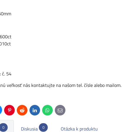
5,50mm
,600ct
,010ct
 č. 54
nú veľkosť nás kontaktujte na našom tel. čísle alebo mailom.
uesky
Pinterest
Reddit
LinkedIn
WhatsApp
E-
mail
0
0
Diskusia
Otázka k produktu