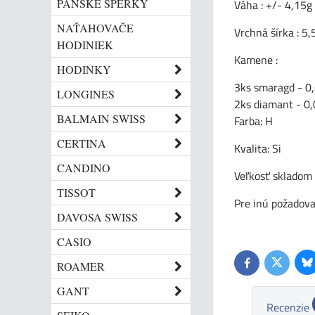
PÁNSKE ŠPERKY
Váha : +/- 4,15g
NAŤAHOVAČE
Vrchná šírka : 
HODINIEK
Kamene :
HODINKY
3ks smaragd - 0
LONGINES
2ks diamant - 0
BALMAIN SWISS
Farba: H
CERTINA
Kvalita: Si
CANDINO
Veľkosť skladom :
TISSOT
Pre inú požadova
DAVOSA SWISS
CASIO
Bl
ROAMER
Twitter
Facebook
GANT
Recenzie