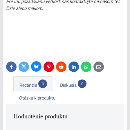
Pre inú požadovanú veľkosť nás kontaktujte na našom tel.
čísle alebo mailom.
Bluesky
Twitter
Facebook
Pinterest
Reddit
LinkedIn
WhatsApp
E-
mail
0
0
Recenzie
Diskusia
Otázka k produktu
Hodnotenie produktu