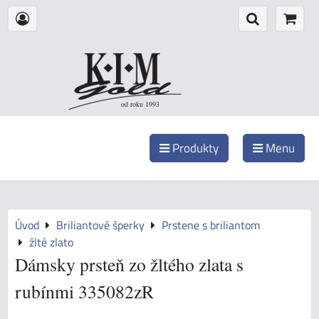
od roku 1993
Produkty
Menu
Úvod
Briliantové šperky
Prstene s briliantom
žlté zlato
Dámsky prsteň zo žltého zlata s
rubínmi 335082zR