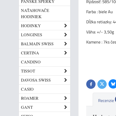
PÁNSKE ŠPERKY
Rýdzosť: 585/10
NAŤAHOVAČE
Farba : biele Au
HODINIEK
Dĺžka retiazky: 
HODINKY
Váha: +/- 3,50g
LONGINES
Kamene : 7ks če
BALMAIN SWISS
CERTINA
CANDINO
TISSOT
DAVOSA SWISS
Bl
Twitter
Facebook
CASIO
ROAMER
Recenzie
GANT