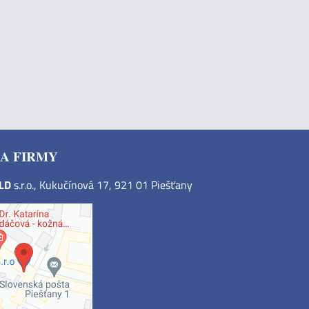
A FIRMY
OLD
s.r.o., Kukučínová 17, 921 01 Piešťany