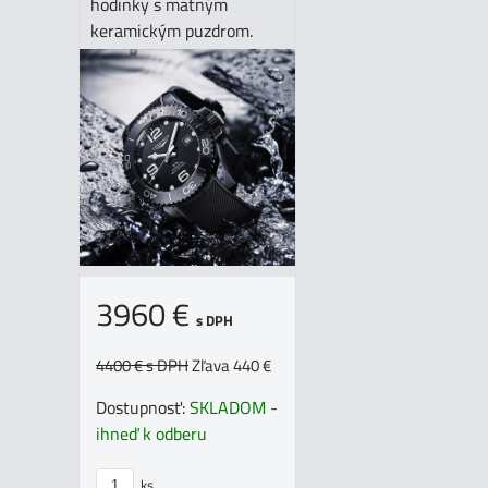
hodinky s matným
keramickým puzdrom.
3960 €
s DPH
4400 €
s DPH
Zľava 440 €
Dostupnosť:
SKLADOM -
ihneď k odberu
ks