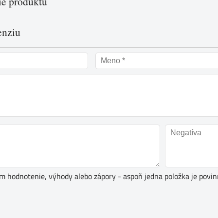
e produktu
enziu
ím hodnotenie, výhody alebo zápory - aspoň jedna položka je povin