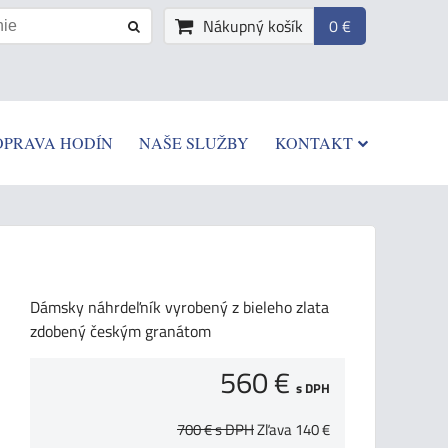
Nákupný košík
0 €
OPRAVA HODÍN
NAŠE SLUŽBY
KONTAKT
Dámsky náhrdeľník vyrobený z bieleho zlata
zdobený českým granátom
560 €
s DPH
700 €
s DPH
Zľava
140 €