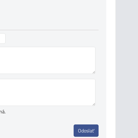
ná.
Odoslať