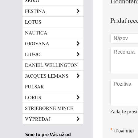
Hodnoteni
SEIKO
FESTINA
Pridať rec
LOTUS
NAUTICA
GROVANA
LIU•JO
DANIEL WELLINGTON
JACQUES LEMANS
PULSAR
LORUS
STRIEBORNÉ MINCE
Zadajte pros
VÝPREDAJ
*
(Povinné)
Sme tu pre Vás už od