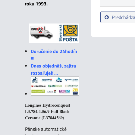
roku 1993.
Predchádza
Doručenie do 24hodín
!!!
Dnes objednáš, zajtra
rozbaľuješ ...
Longines Hydroconquest
L3.784.4.56.9 Full Black
Ceramic (L37844569)
Pánske automatické