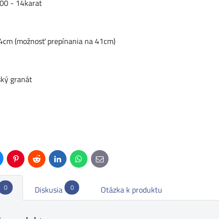
00 - 14karat
44cm (možnosť prepínania na 41cm)
ský granát
uesky
Pinterest
Reddit
LinkedIn
WhatsApp
E-
mail
0
0
Diskusia
Otázka k produktu