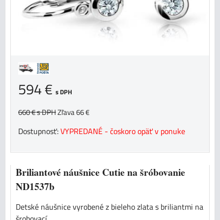
594 €
s DPH
660 €
s DPH
Zľava 66 €
Dostupnosť:
VYPREDANÉ - čoskoro opäť v ponuke
Briliantové náušnice Cutie na šróbovanie
ND1537b
Detské náušnice vyrobené z bieleho zlata s briliantmi na
šrobovací...