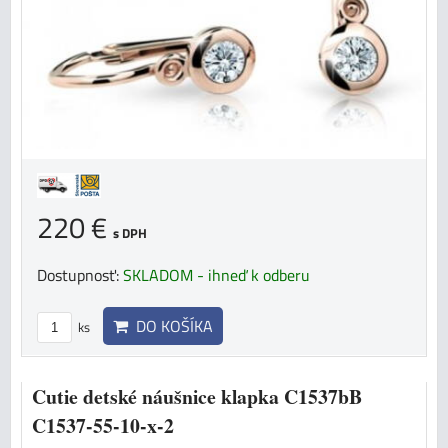
220 €
s DPH
Dostupnosť:
SKLADOM - ihneď k odberu
DO KOŠÍKA
ks
Cutie detské náušnice klapka C1537bB
C1537-55-10-x-2