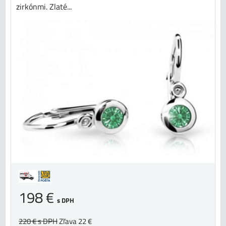
zirkónmi. Zlaté...
198 €
s DPH
220 €
s DPH
Zľava 22 €