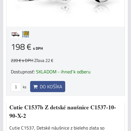
198 €
s DPH
220 €
s DPH
Zľava 22 €
Dostupnosť:
SKLADOM - ihneď k odberu
DO KOŠÍKA
ks
Cutie C1537b Z detské naušnice C1537-10-
90-X-2
Cutie C1537, Detské náušnice z bieleho zlata so