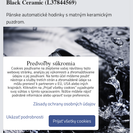
Black Ceramic (L37844569)
Pánske automatické hodinky s matným keramickým
puzdrom.
Predvoľby súkromia
Cookies používame na zlepšenie vašej návštevy tejto
webovej stránky, analýzu jej výkonnosti a zhromažďovanie
údajov o jej používaní. Na tento účel môžeme použiť
nástroje a služby tretích strán a zhromaždené údaje sa
môžu preniesť k partnerom v EÚ, USA alebo iných
krajinách. Kliknutím na „Prijať všetky cookies“ vyjadrujete
svoj súhlas s týmto spracovaním. Nižšie môžete nájsť
podrobné informácie alebo upraviť svoje preferencie.
Zásady ochrany osobných údajov
Ukázať podrobnosti
Prijať všetky cookies