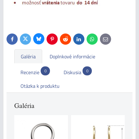
Bluesky
Twitter
Facebook
Pinterest
Reddit
LinkedIn
WhatsApp
E-
mail
Galéria
Doplnkové informácie
0
0
Recenzie
Diskusia
Otázka k produktu
Galéria