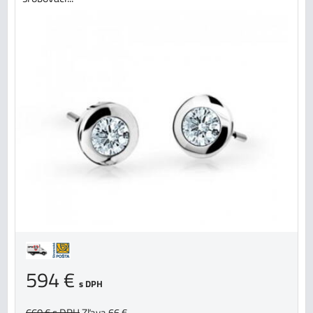
594 €
s DPH
660 €
s DPH
Zľava 66 €