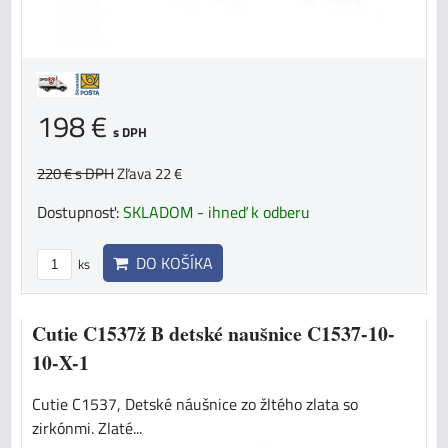
198 €
s DPH
220 €
s DPH
Zľava 22 €
Dostupnosť:
SKLADOM - ihneď k odberu
DO KOŠÍKA
ks
Cutie C1537ž B detské naušnice C1537-10-
10-X-1
Cutie C1537, Detské náušnice zo žltého zlata so
zirkónmi. Zlaté...