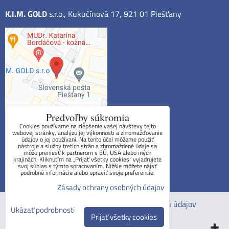
K.I.M. GOLD
s.r.o., Kukučínová 17, 921 01 Piešťany
Predvoľby súkromia
Cookies používame na zlepšenie vašej návštevy tejto
webovej stránky, analýzu jej výkonnosti a zhromažďovanie
údajov o jej používaní. Na tento účel môžeme použiť
Obchodné podmienky
nástroje a služby tretích strán a zhromaždené údaje sa
môžu preniesť k partnerom v EÚ, USA alebo iných
krajinách. Kliknutím na „Prijať všetky cookies“ vyjadrujete
Reklamačný poriadok
svoj súhlas s týmto spracovaním. Nižšie môžete nájsť
podrobné informácie alebo upraviť svoje preferencie.
Formulár na odstúpenie od zmluvy
Zásady ochrany osobných údajov
Predvoľby súkromia
Zásady ochrany osobných údajov
Ukázať podrobnosti
Prijať všetky cookies
Vytvorené pomocou:
BiznisWeb.sk