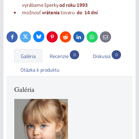
Bluesky
Twitter
Facebook
Pinterest
Reddit
LinkedIn
WhatsApp
E-
mail
0
0
Galéria
Recenzie
Diskusia
Otázka k produktu
Galéria