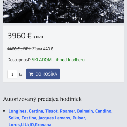
3960 €
s DPH
4400 €
s DPH
Zľava 440 €
Dostupnosť:
SKLADOM - ihneď k odberu
DO KOŠÍKA
ks
Autorizovaný predajca hodiniek
Longines, Certina, Tissot, Roamer, Balmain, Candino,
Seiko, Festina, Jacques Lemans, Pulsar,
Lorus,LIU•JO,Grovana