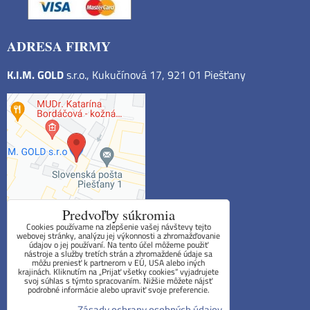
ADRESA FIRMY
K.I.M. GOLD
s.r.o., Kukučínová 17, 921 01 Piešťany
Predvoľby súkromia
Cookies používame na zlepšenie vašej návštevy tejto
webovej stránky, analýzu jej výkonnosti a zhromažďovanie
údajov o jej používaní. Na tento účel môžeme použiť
Obchodné podmienky
nástroje a služby tretích strán a zhromaždené údaje sa
môžu preniesť k partnerom v EÚ, USA alebo iných
krajinách. Kliknutím na „Prijať všetky cookies“ vyjadrujete
Reklamačný poriadok
svoj súhlas s týmto spracovaním. Nižšie môžete nájsť
podrobné informácie alebo upraviť svoje preferencie.
Formulár na odstúpenie od zmluvy
Zásady ochrany osobných údajov