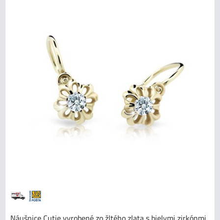
Náušnice Cutie vyrobené zo žltého zlata s bielymi zirkónmi