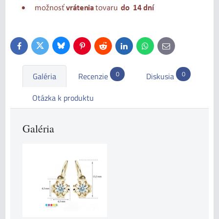
Bluesky
Twitter
Facebook
Pinterest
Reddit
LinkedIn
WhatsApp
E-
mail
0
0
Galéria
Recenzie
Diskusia
Otázka k produktu
Galéria