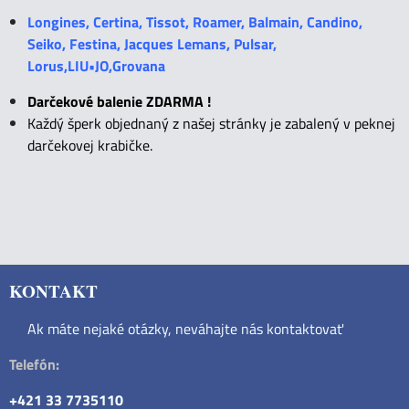
Longines, Certina, Tissot, Roamer, Balmain, Candino,
Seiko, Festina, Jacques Lemans, Pulsar,
Lorus,LIU•JO,Grovana
Darčekové balenie ZDARMA !
Každý šperk objednaný z našej stránky je zabalený v peknej
darčekovej krabičke.
KONTAKT
Ak máte nejaké otázky, neváhajte nás kontaktovať
Telefón:
+421 33 7735110