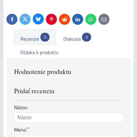
Bluesky
Twitter
Facebook
Pinterest
Reddit
LinkedIn
WhatsApp
E-
mail
0
0
Recenzie
Diskusia
Otázka k produktu
Hodnotenie produktu
Pridať recenziu
Názov:
*
Meno: