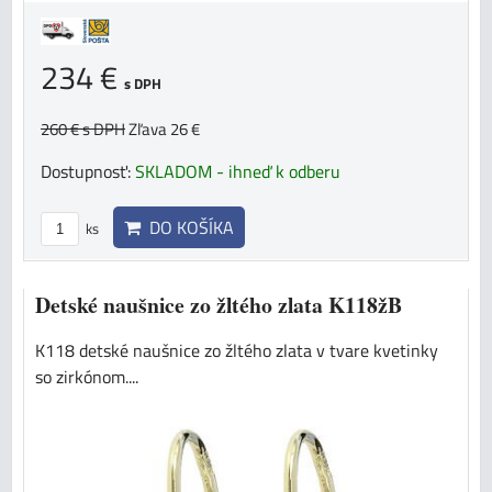
234 €
s DPH
260 €
s DPH
Zľava 26 €
Dostupnosť:
SKLADOM - ihneď k odberu
DO KOŠÍKA
ks
Detské naušnice zo žltého zlata K118žB
K118 detské naušnice zo žltého zlata v tvare kvetinky
so zirkónom....