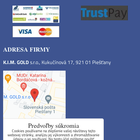
ADRESA FIRMY
K.I.M. GOLD
s.r.o., Kukučínová 17, 921 01 Piešťany
Predvoľby súkromia
Cookies používame na zlepšenie vašej návštevy tejto
webovej stránky, analýzu jej výkonnosti a zhromažďovanie
údajov o jej používaní. Na tento účel môžeme použiť