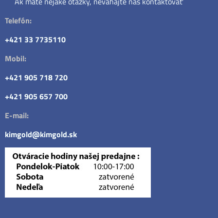
Ak máte nejaké otázky, neváhajte nás kontaktovať
Telefón:
+421 33 7735110
Mobil:
+421 905 718 720
+421 905 657 700
E-mail:
kimgold@kimgold.sk