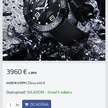
3960 €
s DPH
4400 €
s DPH
Zľava 440 €
Dostupnosť:
SKLADOM - ihneď k odberu
DO KOŠÍKA
ks