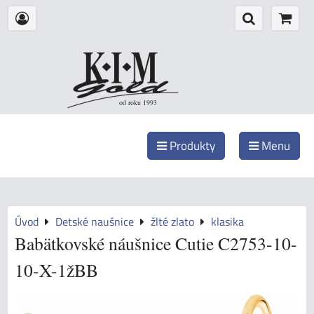
od roku 1993
Produkty
Menu
Úvod
Detské naušnice
žlté zlato
klasika
Babätkovské náušnice Cutie C2753-10-
10-X-1žBB