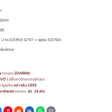
m
,80mm
000
 2 ks 0,035ct G/SI1 = spolu 0,070ct
náušnice
uesky
Pinterest
Reddit
LinkedIn
WhatsApp
E-