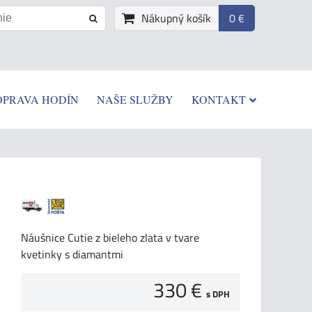
Nákupný košík
0 €
OPRAVA HODÍN
NAŠE SLUŽBY
KONTAKT
Náušnice Cutie z bieleho zlata v tvare
kvetinky s diamantmi
330 €
s DPH