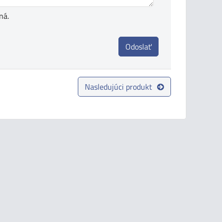
ná.
Odoslať
Nasledujúci produkt