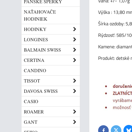
Váha: +/- 1,07g
PÁNSKE ŠPERKY
NAŤAHOVAČE
Výška : 13,80 m
HODINIEK
Šírka ozdoby: 5
HODINKY
Rýdzosť: 585/1
LONGINES
Kamene: diamant
BALMAIN SWISS
Produkt: detské 
CERTINA
CANDINO
TISSOT
DAVOSA SWISS
CASIO
ROAMER
GANT
Bl
Twitter
Facebook