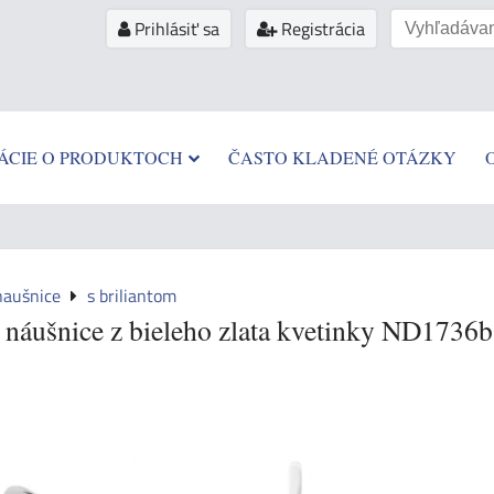
Prihlásiť sa
Registrácia
ÁCIE O PRODUKTOCH
ČASTO KLADENÉ OTÁZKY
naušnice
s briliantom
é náušnice z bieleho zlata kvetinky ND1736b