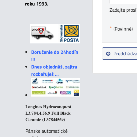
roku 1993.
Zadajte pros
*
(Povinné)
Doručenie do 24hodín
Predchádza
!!!
Dnes objednáš, zajtra
rozbaľuješ ...
Longines Hydroconquest
L3.784.4.56.9 Full Black
Ceramic (L37844569)
Pánske automatické