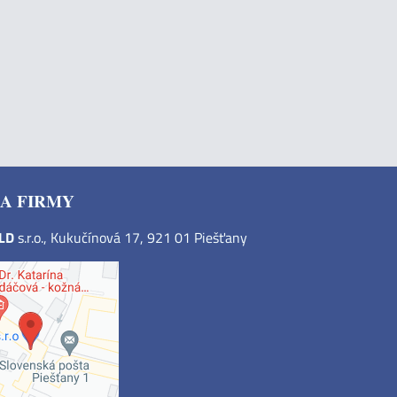
A FIRMY
OLD
s.r.o., Kukučínová 17, 921 01 Piešťany