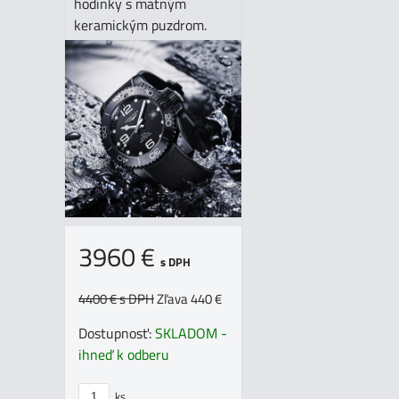
hodinky s matným
keramickým puzdrom.
3960 €
s DPH
4400 €
s DPH
Zľava 440 €
Dostupnosť:
SKLADOM -
ihneď k odberu
ks