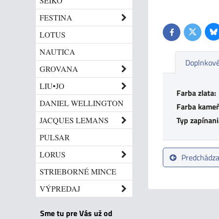
SEIKO
FESTINA
Bl
LOTUS
Twitter
Facebook
NAUTICA
Doplnkové
GROVANA
LIU•JO
Farba zlata:
DANIEL WELLINGTON
Farba kameň
Typ zapínani
JACQUES LEMANS
PULSAR
LORUS
Predchádza
STRIEBORNÉ MINCE
VÝPREDAJ
Sme tu pre Vás už od