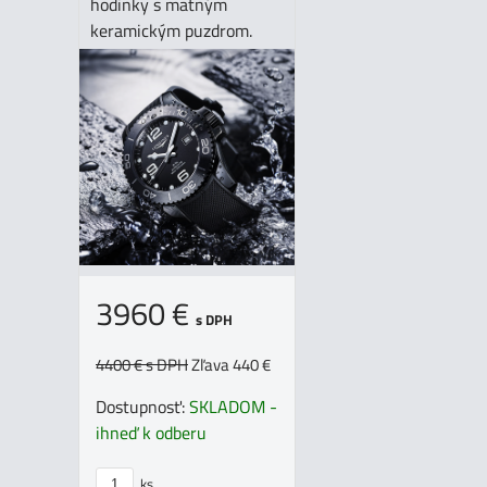
hodinky s matným
keramickým puzdrom.
3960 €
s DPH
4400 €
s DPH
Zľava 440 €
Dostupnosť:
SKLADOM -
ihneď k odberu
ks