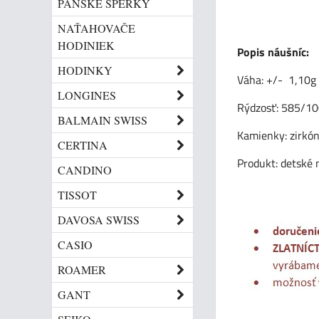
PÁNSKE ŠPERKY
NAŤAHOVAČE
HODINIEK
Popis náušníc:
HODINKY
Váha: +/- 1,10g
LONGINES
Rýdzosť: 585/1
BALMAIN SWISS
Kamienky: zirkón
CERTINA
Produkt: detské 
CANDINO
TISSOT
DAVOSA SWISS
CASIO
ROAMER
GANT