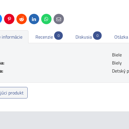
uesky
Pinterest
Reddit
LinkedIn
WhatsApp
E-
mail
0
0
 informácie
Recenzie
Diskusia
Otázka
Biele
a:
Biely
a:
Detský p
júci produkt