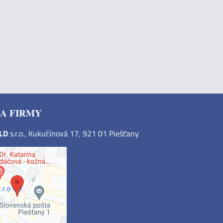
A FIRMY
OLD
s.r.o., Kukučínová 17, 921 01 Piešťany