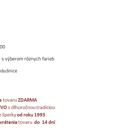
000
 s výberom rôznych farieb
náušnice