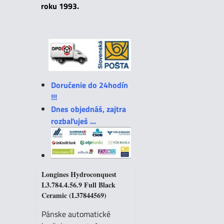
roku 1993.
Doručenie do 24hodín
!!!
Dnes objednáš, zajtra
rozbaľuješ ...
Longines Hydroconquest
L3.784.4.56.9 Full Black
Ceramic (L37844569)
Pánske automatické