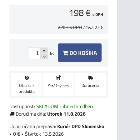
198 €
s DPH
220 €
s DPH
Zľava
22 €
DO KOŠÍKA
ks
Otázka k
Doručenia
Strážny pes
produktu
Dostupnosť:
SKLADOM - ihneď k odberu
Doručíme dňa:
Utorok
11.8.2026
Kuriér DPD Slovensko
•
0 €
•
Štvrtok
13.8.2026