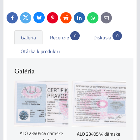
Bluesky
Twitter
Facebook
Pinterest
Reddit
LinkedIn
WhatsApp
E-
mail
0
0
Galéria
Recenzie
Diskusia
Otázka k produktu
Galéria
ALO 2340544 dámske
ALO 2340544 dámske