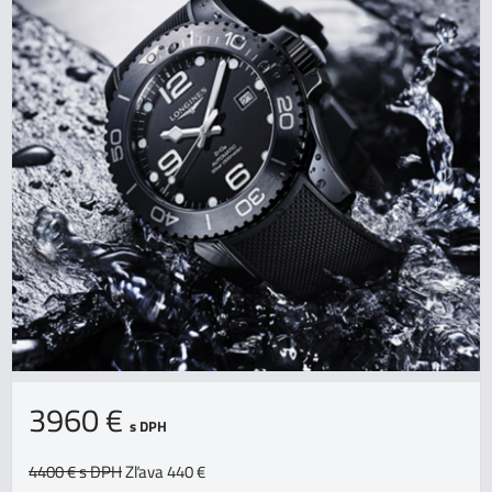
3960 €
s DPH
4400 €
s DPH
Zľava 440 €