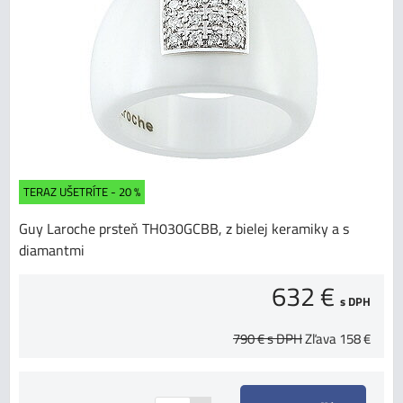
TERAZ UŠETRÍTE - 20 %
Guy Laroche prsteň TH030GCBB, z bielej keramiky a s
diamantmi
632 €
s DPH
790 €
s DPH
Zľava
158 €