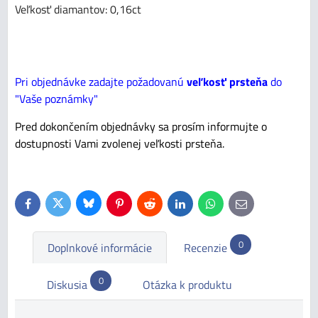
Veľkosť diamantov: 0,16ct
Pri objednávke zadajte požadovanú
veľkosť prsteňa
do
"Vaše poznámky"
Pred dokončením objednávky sa prosím informujte o
dostupnosti Vami zvolenej veľkosti prsteňa.
Bluesky
Twitter
Facebook
Pinterest
Reddit
LinkedIn
WhatsApp
E-
mail
0
Doplnkové informácie
Recenzie
0
Diskusia
Otázka k produktu