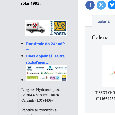
roku 1993.
Bl
Twitter
Facebook
Galéria
Galéria
Doručenie do 24hodín
!!!
Dnes objednáš, zajtra
rozbaľuješ ...
Longines Hydroconquest
TISSOT CHR
L3.784.4.56.9 Full Black
(T1166173
Ceramic (L37844569)
Pánske automatické