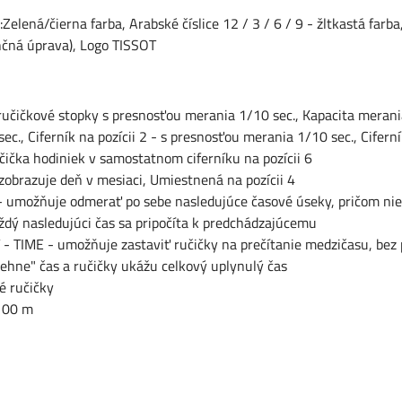
:Zelená/čierna farba, Arabské číslice 12 / 3 / 6 / 9 - žltkastá farba
nčná úprava), Logo TISSOT
ručičkové stopky s presnosťou merania 1/10 sec., Kapacita merani
sec., Ciferník na pozícii 2 - s presnosťou merania 1/10 sec., Cifer
ička hodiniek v samostatnom ciferníku na pozícii 6
obrazuje deň v mesiaci, Umiestnená na pozícii 4
 umožňuje odmerať po sebe nasledujúce časové úseky, pričom nie
ždý nasledujúci čas sa pripočíta k predchádzajúcemu
 - TIME - umožňuje zastaviť ručičky na prečítanie medzičasu, bez 
behne" čas a ručičky ukážu celkový uplynulý čas
é ručičky
100 m