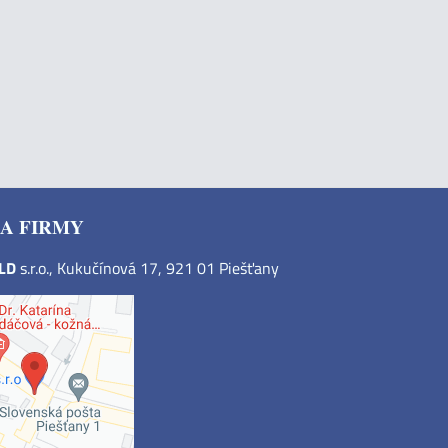
A FIRMY
OLD
s.r.o., Kukučínová 17, 921 01 Piešťany