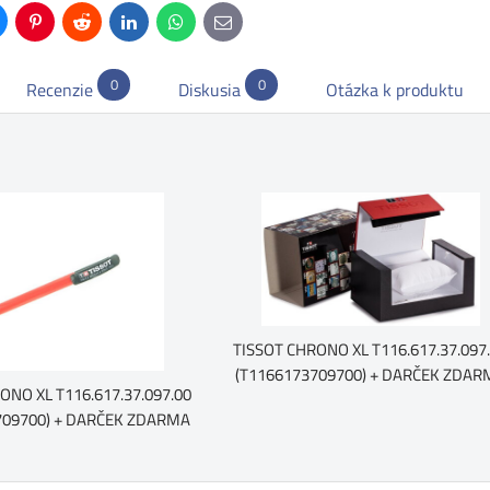
uesky
Pinterest
Reddit
LinkedIn
WhatsApp
E-
mail
0
0
Recenzie
Diskusia
Otázka k produktu
TISSOT CHRONO XL T116.617.37.097
(T1166173709700) + DARČEK ZDAR
ONO XL T116.617.37.097.00
709700) + DARČEK ZDARMA