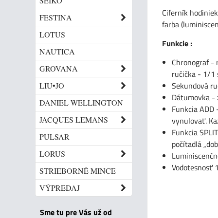
SEIKO
Ciferník hodiniek
FESTINA
farba (luminisce
LOTUS
Funkcie :
NAUTICA
Chronograf - 
GROVANA
ručička - 1/1 
Sekundová ruč
LIU•JO
Dátumovka - z
DANIEL WELLINGTON
Funkcia ADD -
JACQUES LEMANS
vynulovať. Ka
Funkcia SPLIT
PULSAR
počítadlá „do
LORUS
Luminiscenčn
Vodotesnosť 
STRIEBORNÉ MINCE
VÝPREDAJ
Sme tu pre Vás už od