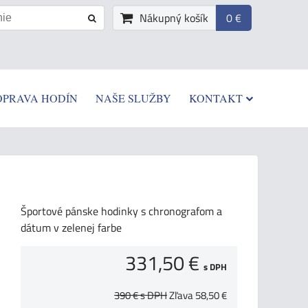
Nákupný košík
0 €
OPRAVA HODÍN
NAŠE SLUŽBY
KONTAKT
Športové pánske hodinky s chronografom a
dátum v zelenej farbe
331,50 €
s DPH
390 €
s DPH
Zľava
58,50 €