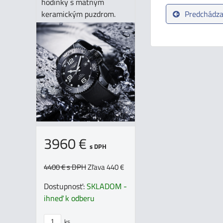
hodinky s matným
keramickým puzdrom.
Predchádza
3960 €
s DPH
4400 €
s DPH
Zľava 440 €
Dostupnosť:
SKLADOM -
ihneď k odberu
ks