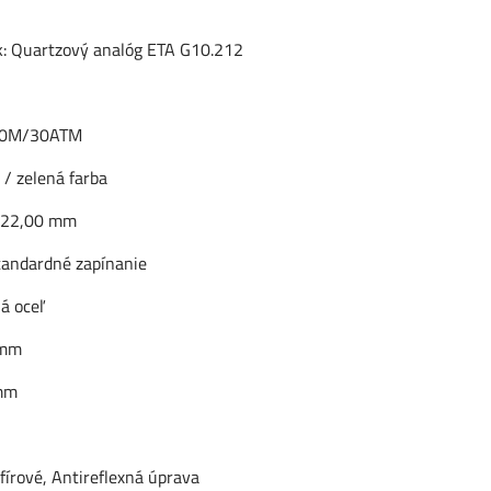
k: Quartzový analóg ETA G10.212
100M/30ATM
 / zelená farba
: 22,00 mm
štandardné zapínanie
lá oceľ
 mm
 mm
fírové, Antireflexná úprava