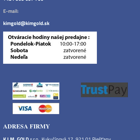
E-mail:
kimgold@kimgold.sk
ADRESA FIRMY
K.I.M. GOLD
s.r.o., Kukučínová 17, 921 01 Piešťany