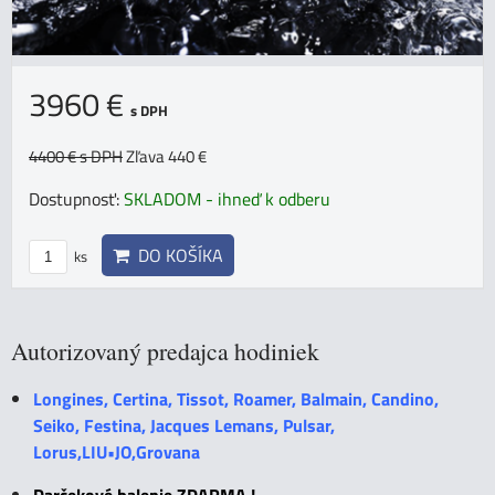
3960 €
s DPH
4400 €
s DPH
Zľava 440 €
Dostupnosť:
SKLADOM - ihneď k odberu
DO KOŠÍKA
ks
Autorizovaný predajca hodiniek
Longines, Certina, Tissot, Roamer, Balmain, Candino,
Seiko, Festina, Jacques Lemans, Pulsar,
Lorus,LIU•JO,Grovana