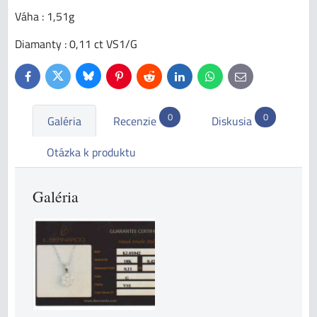
Váha : 1,51g
Diamanty : 0,11 ct VS1/G
Bluesky
Twitter
Facebook
Pinterest
Reddit
LinkedIn
WhatsApp
E-
mail
0
0
Galéria
Recenzie
Diskusia
Otázka k produktu
Galéria