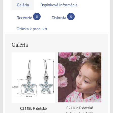
Galéria
Doplnkové informácie
0
0
Recenzie
Diskusia
Otázka k produktu
Galéria
C2118b R detské
C2118b R detské