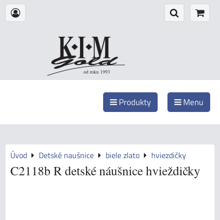
od roku 1993
Produkty
Menu
Úvod
Detské naušnice
biele zlato
hviezdičky
C2118b R detské náušnice hvieždičky