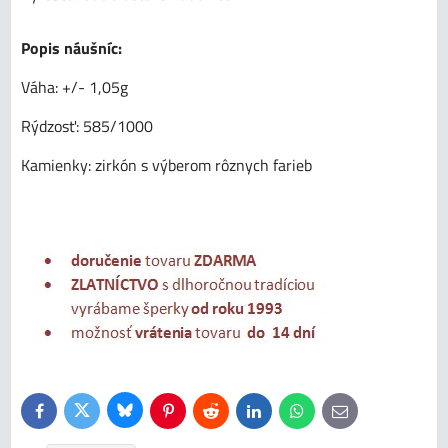
Popis náušníc:
Váha: +/- 1,05g
Rýdzosť: 585/1000
Kamienky: zirkón s výberom rôznych farieb
Bluesky
Twitter
Facebook
Pinterest
Reddit
LinkedIn
WhatsApp
E-
mail