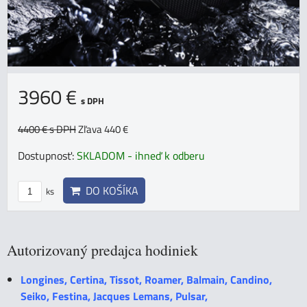
3960 €
s DPH
4400 €
s DPH
Zľava 440 €
Dostupnosť:
SKLADOM - ihneď k odberu
DO KOŠÍKA
ks
Autorizovaný predajca hodiniek
Longines, Certina, Tissot, Roamer, Balmain, Candino,
Seiko, Festina, Jacques Lemans, Pulsar,