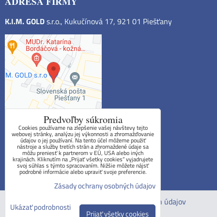
ADRESA FIRMY
K.I.M. GOLD
s.r.o., Kukučínová 17, 921 01 Piešťany
Predvoľby súkromia
Cookies používame na zlepšenie vašej návštevy tejto
webovej stránky, analýzu jej výkonnosti a zhromažďovanie
údajov o jej používaní. Na tento účel môžeme použiť
Obchodné podmienky
nástroje a služby tretích strán a zhromaždené údaje sa
môžu preniesť k partnerom v EÚ, USA alebo iných
krajinách. Kliknutím na „Prijať všetky cookies“ vyjadrujete
Reklamačný poriadok
svoj súhlas s týmto spracovaním. Nižšie môžete nájsť
podrobné informácie alebo upraviť svoje preferencie.
Formulár na odstúpenie od zmluvy
Zásady ochrany osobných údajov
Predvoľby súkromia
Zásady ochrany osobných údajov
Ukázať podrobnosti
Prijať všetky cookies