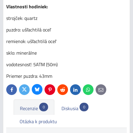
Vlastnosti hodiniek:
strojček: quartz
puzdro: ušľachtilá oceľ
remienok: ušľachtilá oceľ
sklo: minerálne
vodotesnosť: 5ATM (50m)
Priemer puzdra: 43mm
Bluesky
Twitter
Facebook
Pinterest
Reddit
LinkedIn
WhatsApp
E-
mail
0
0
Recenzie
Diskusia
Otázka k produktu