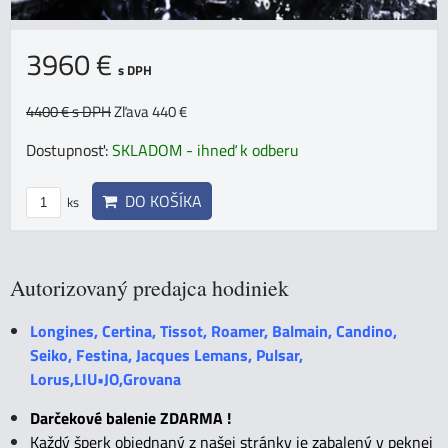
3960 €
s DPH
4400 €
s DPH
Zľava 440 €
Dostupnosť:
SKLADOM - ihneď k odberu
DO KOŠÍKA
ks
Autorizovaný predajca hodiniek
Longines, Certina, Tissot, Roamer, Balmain, Candino,
Seiko, Festina, Jacques Lemans, Pulsar,
Lorus,LIU•JO,Grovana
Darčekové balenie ZDARMA !
Každý šperk objednaný z našej stránky je zabalený v peknej