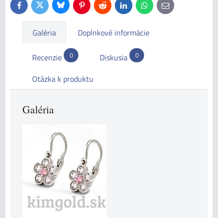
Bluesky
Twitter
Facebook
Pinterest
Reddit
LinkedIn
WhatsApp
E-
mail
Galéria
Doplnkové informácie
0
0
Recenzie
Diskusia
Otázka k produktu
Galéria