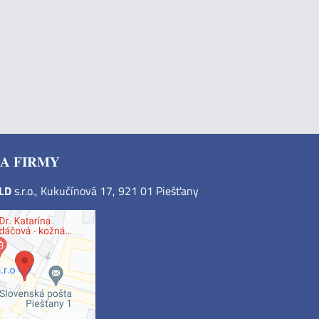
A FIRMY
OLD
s.r.o., Kukučínová 17, 921 01 Piešťany