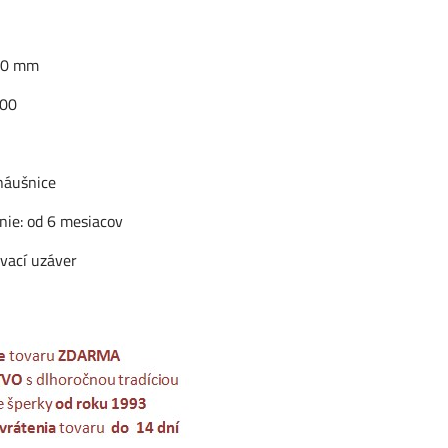
,70 mm
000
n
náušnice
nie: od 6 mesiacov
ovací uzáver