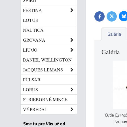
SEIKO
FESTINA
Bl
Twitter
Facebook
LOTUS
NAUTICA
Galéria
GROVANA
LIU•JO
Galéria
DANIEL WELLINGTON
JACQUES LEMANS
PULSAR
LORUS
STRIEBORNÉ MINCE
VÝPREDAJ
Cutie C2149
šrobov
Sme tu pre Vás už od