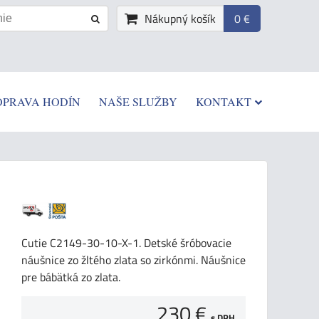
Nákupný košík
0 €
OPRAVA HODÍN
NAŠE SLUŽBY
KONTAKT
Cutie C2149-30-10-X-1. Detské šróbovacie
náušnice zo žltého zlata so zirkónmi. Náušnice
pre bábätká zo zlata.
230 €
s DPH