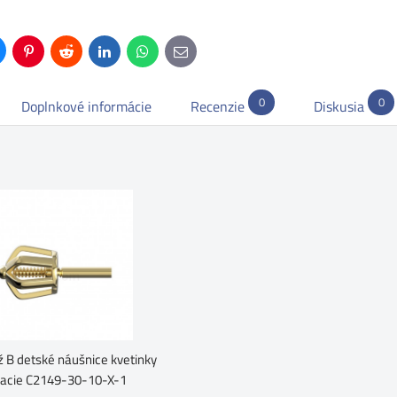
uesky
Pinterest
Reddit
LinkedIn
WhatsApp
E-
mail
0
0
Doplnkové informácie
Recenzie
Diskusia
ž B detské náušnice kvetinky
acie C2149-30-10-X-1