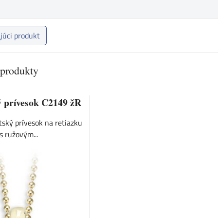
júci produkt
 produkty
ý prívesok C2149 žR
ský prívesok na retiazku
s ružovým...