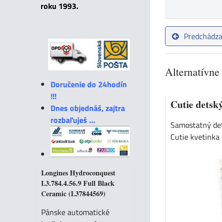
roku 1993.
Predchádza
Alternatívne
Doručenie do 24hodín
!!!
Cutie detsk
Dnes objednáš, zajtra
rozbaľuješ ...
Samostatný det
Cutie kvetinka 
Longines Hydroconquest
L3.784.4.56.9 Full Black
Ceramic (L37844569)
Pánske automatické