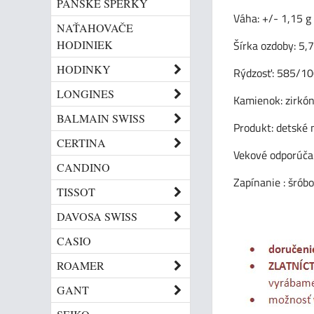
PÁNSKE ŠPERKY
Váha: +/- 1,15 g
NAŤAHOVAČE
HODINIEK
Šírka ozdoby: 5
HODINKY
Rýdzosť: 585/1
LONGINES
Kamienok: zirkó
BALMAIN SWISS
Produkt: detské 
CERTINA
Vekové odporúča
CANDINO
Zapínanie : šrób
TISSOT
DAVOSA SWISS
CASIO
ROAMER
GANT