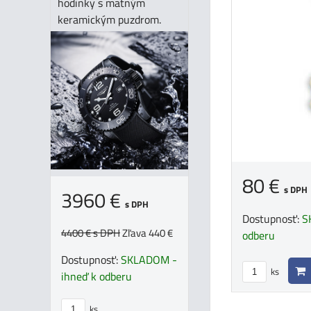
hodinky s matným
keramickým puzdrom.
80 €
s DPH
3960 €
s DPH
Dostupnosť:
S
4400 €
s DPH
Zľava 440 €
odberu
Dostupnosť:
SKLADOM -
ks
ihneď k odberu
ks