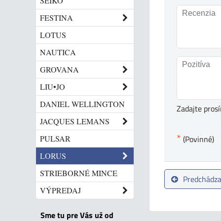
SEIKO
FESTINA
LOTUS
NAUTICA
GROVANA
LIU•JO
DANIEL WELLINGTON
Zadajte pros
JACQUES LEMANS
*
PULSAR
(Povinné)
LORUS
STRIEBORNÉ MINCE
Predchádza
VÝPREDAJ
Sme tu pre Vás už od