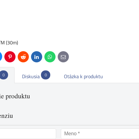
TM (30m)
uesky
Pinterest
Reddit
LinkedIn
WhatsApp
E-
mail
0
0
Diskusia
Otázka k produktu
e produktu
enziu