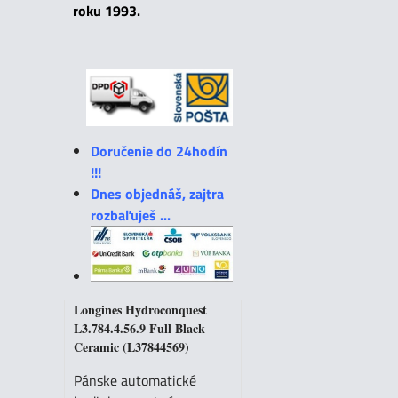
roku 1993.
Doručenie do 24hodín
!!!
Dnes objednáš, zajtra
rozbaľuješ ...
Longines Hydroconquest
L3.784.4.56.9 Full Black
Ceramic (L37844569)
Pánske automatické