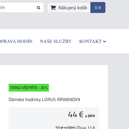
Nákupný košík
0 €
OPRAVA HODÍN
NAŠE SLUŽBY
KONTAKT
TERAZ UŠETRÍTE - 20 %
Dámske hodinky LORUS RRW69DX9
44 €
s DPH
55 €
s DPH
Zľava
11 €