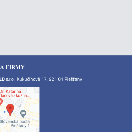
A FIRMY
OLD
s.r.o., Kukučínová 17, 921 01 Piešťany