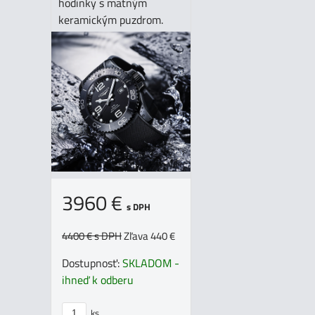
hodinky s matným
keramickým puzdrom.
3960 €
s DPH
4400 €
s DPH
Zľava 440 €
Dostupnosť:
SKLADOM -
ihneď k odberu
ks