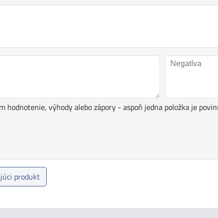
ím hodnotenie, výhody alebo zápory - aspoň jedna položka je povin
júci produkt