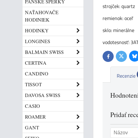
PÁNSKE ŠPERKY
strojček: quartz
NAŤAHOVAČE
remienok: oceľ
HODINIEK
sklo: minerálne
HODINKY
LONGINES
vodotesnosť: 3A
BALMAIN SWISS
Bl
Twitter
Facebook
CERTINA
CANDINO
Recenzie
TISSOT
Hodnoteni
DAVOSA SWISS
CASIO
Pridať rec
ROAMER
GANT