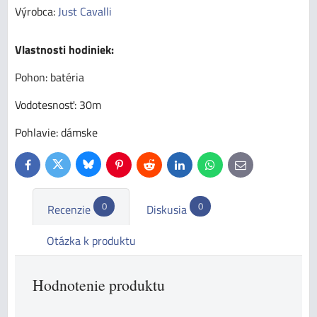
Výrobca:
Just Cavalli
Vlastnosti hodiniek:
Pohon: batéria
Vodotesnosť: 30m
Pohlavie: dámske
Bluesky
Twitter
Facebook
Pinterest
Reddit
LinkedIn
WhatsApp
E-
mail
0
0
Recenzie
Diskusia
Otázka k produktu
Hodnotenie produktu