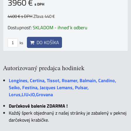
3960 €
s DPH
4400 €
s DPH
Zľava 440 €
Dostupnosť:
SKLADOM - ihneď k odberu
DO KOŠÍKA
ks
Autorizovaný predajca hodiniek
Longines, Certina, Tissot, Roamer, Balmain, Candino,
Seiko, Festina, Jacques Lemans, Pulsar,
Lorus,LIU•JO,Grovana
Darčekové balenie ZDARMA !
Každý šperk objednaný z našej stránky je zabalený v peknej
darčekovej krabičke.