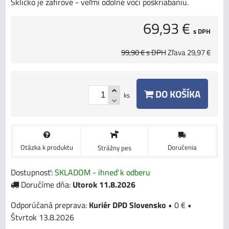
Sklíčko je zafírové - veľmi odolné voči poškriabaniu.
69,93 €
s DPH
99,90 €
s DPH
Zľava
29,97 €
DO KOŠÍKA
ks
Otázka k produktu
Doručenia
Strážny pes
Dostupnosť:
SKLADOM - ihneď k odberu
Doručíme dňa:
Utorok
11.8.2026
Kuriér DPD Slovensko
•
0 €
•
Štvrtok
13.8.2026