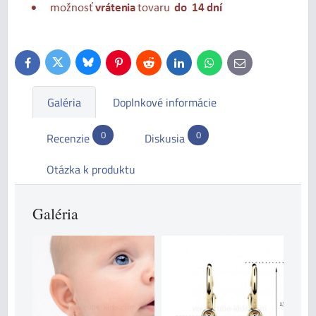
Bluesky
Twitter
Facebook
Pinterest
Reddit
LinkedIn
WhatsApp
E-
mail
Galéria
Doplnkové informácie
0
0
Recenzie
Diskusia
Otázka k produktu
Galéria