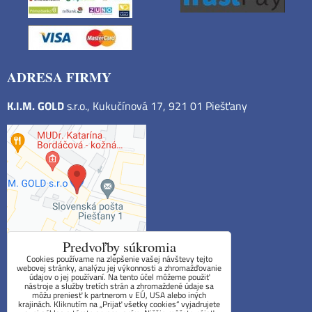
ADRESA FIRMY
K.I.M. GOLD
s.r.o., Kukučínová 17, 921 01 Piešťany
Predvoľby súkromia
Cookies používame na zlepšenie vašej návštevy tejto
webovej stránky, analýzu jej výkonnosti a zhromažďovanie
údajov o jej používaní. Na tento účel môžeme použiť
Obchodné podmienky
nástroje a služby tretích strán a zhromaždené údaje sa
môžu preniesť k partnerom v EÚ, USA alebo iných
krajinách. Kliknutím na „Prijať všetky cookies“ vyjadrujete