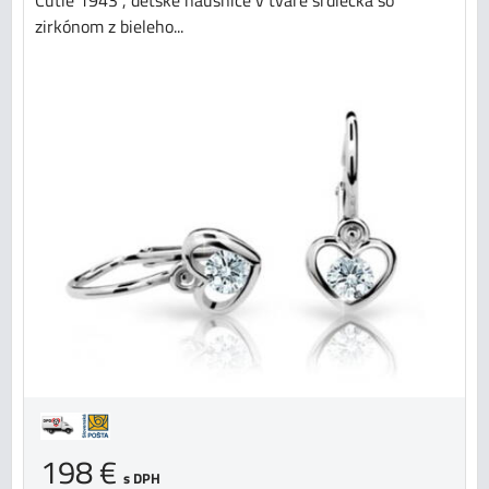
Cutie 1943 , detské náušnice v tvare srdiečka so
zirkónom z bieleho...
198 €
s DPH