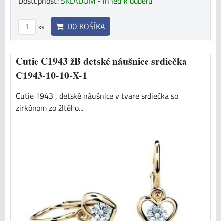
Dostupnosť:
SKLADOM - ihneď k odberu
DO KOŠÍKA
ks
Cutie C1943 žB detské náušnice srdiečka
C1943-10-10-X-1
Cutie 1943 , detské náušnice v tvare srdiečka so
zirkónom zo žltého...