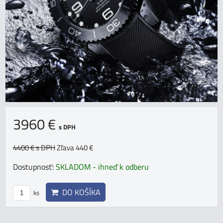
3960 €
s DPH
4400 €
s DPH
Zľava 440 €
Dostupnosť:
SKLADOM - ihneď k odberu
DO KOŠÍKA
ks