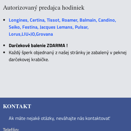
Autorizovaný predajca hodiniek
Longines, Certina, Tissot, Roamer, Balmain, Candino,
Seiko, Festina, Jacques Lemans, Pulsar,
Lorus,LIU•JO,Grovana
Darčekové balenie ZDARMA !
Každý šperk objednaný z našej stránky je zabalený v peknej
darčekovej krabičke.
KONTAKT
Ak máte nejaké otázky, neváhajte nás kontaktovať
Telefón: