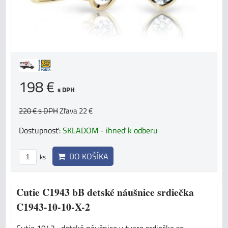
198 €
s DPH
220 €
s DPH
Zľava 22 €
Dostupnosť:
SKLADOM - ihneď k odberu
DO KOŠÍKA
ks
Cutie C1943 bB detské náušnice srdiečka
C1943-10-10-X-2